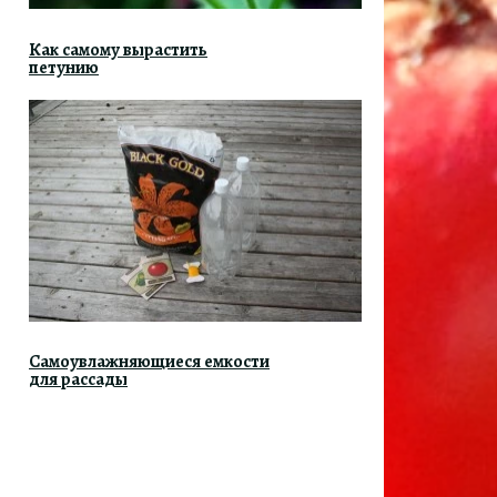
Как самому вырастить
петунию
Самоувлажняющиеся емкости
для рассады