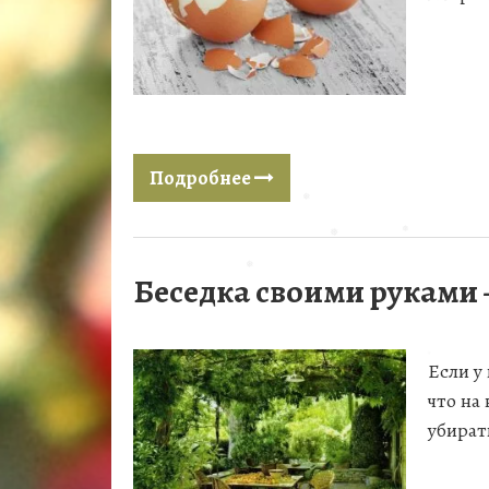
Подробнее
Беседка своими руками 
❅
❅
❅
Если у
❅
что на 
убират