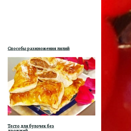
Способы размножения лилий
Тесто для булочек без
дрожжей