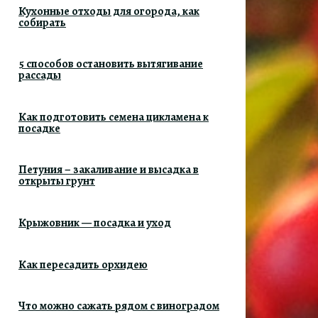
Кухонные отходы для огорода, как
собирать
5 способов остановить вытягивание
рассады
Как подготовить семена цикламена к
посадке
Петуния – закаливание и высадка в
открыты грунт
Крыжовник — посадка и уход
Как пересадить орхидею
Что можно сажать рядом с виноградом