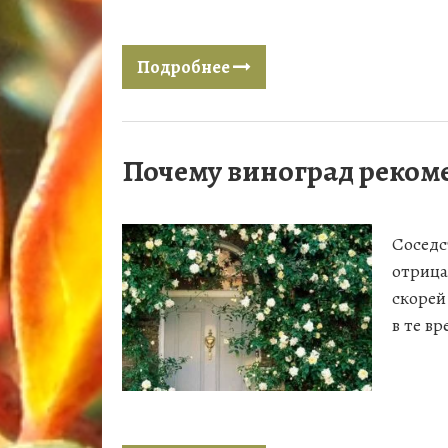
Подробнее
Почему виноград рекоме
Соседс
отрица
скорей
в те в