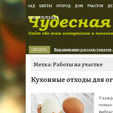
САД
ЦВЕТЫ
ОГОРОД
ДОМ
УЧАСТОК
ДЕ
❅
ЭНЦИКЛОПЕДИЯ
❅
СВЕЖЕЕ:
Выращивание рассады томатов 
Орхидеи: советы по уходу для
Туя: сорта для живой изгороди
Метка: Работы на участке
Кухонные отходы для ог
У кажд
только
❅
выбрас