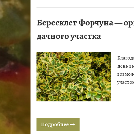
Бересклет Форчуна — о
дачного участка
Благод
день в
возмож
участо
Подробнее