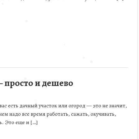
❅
❅
❅
❅
❅
❅
❅
❅
– просто и дешево
❅
❅
 вас есть дачный участок или огород — это не значит,
нем надо все время работать, сажать, окучивать,
ь. Это еще и […]