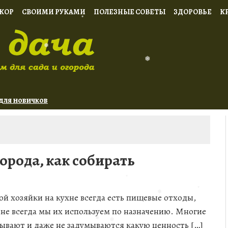
КОР
СВОИМИ РУКАМИ
ПОЛЕЗНЫЕ СОВЕТЫ
ЗДОРОВЬЕ
К
❅
❅
❅
❅
для новичков
 начинающих
орода, как собирать
ой хозяйки на кухне всегда есть пищевые отходы,
 не всегда мы их используем по назначению. Многие
ывают и даже не задумываются какую ценность […]