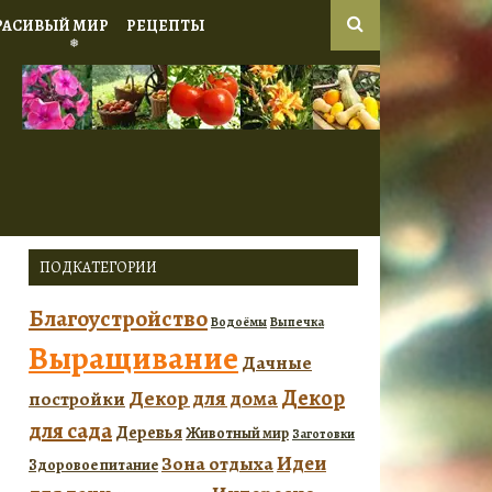
РАСИВЫЙ МИР
РЕЦЕПТЫ
❅
❅
❅
❅
ПОДКАТЕГОРИИ
Благоустройство
Водоёмы
Выпечка
Выращивание
Дачные
Декор
Декор для дома
постройки
для сада
Деревья
Животный мир
Заготовки
Идеи
Зона отдыха
Здоровое питание