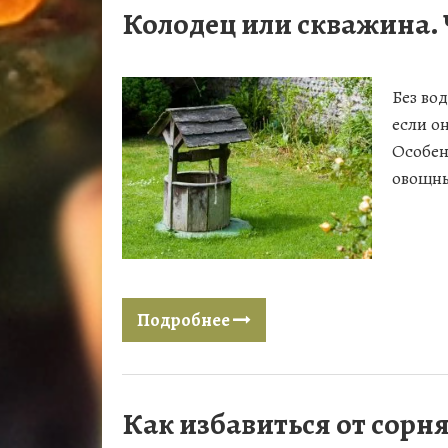
Колодец или скважина. 
Без во
если о
Особен
овощны
Подробнее
Как избавиться от сорня