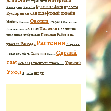
для дачи
Интересно
Инструменты
Красивые фото
Красота
Календарь
Клумбы
Ландшафтный дизайн
Кустарники
Овощи
Мебель
Огорожа
Напитки
Освещение
❅
Поделки
Отдых
Поделки из
Основные блюда
Посадки
Работы на
пластиковых бутылок
❅
Растения
Рассада
участке
Рецепты
Сделай
Саженцы
Садовая мебель
❅
Салаты
сам
❅
Урожай
Семена
Строительство
Тесто
Уход
Ягоды
Фрукты