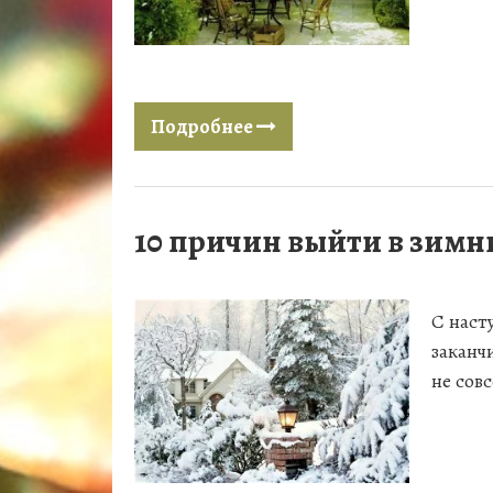
Подробнее
10 причин выйти в зимни
С наст
заканч
не совс