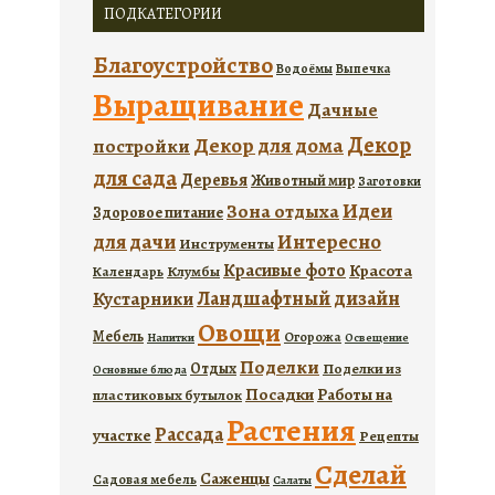
ПОДКАТЕГОРИИ
Благоустройство
Водоёмы
Выпечка
Выращивание
Дачные
Декор
Декор для дома
постройки
для сада
Деревья
Животный мир
Заготовки
Идеи
Зона отдыха
Здоровое питание
для дачи
Интересно
Инструменты
Красивые фото
Красота
Календарь
Клумбы
Ландшафтный дизайн
Кустарники
Овощи
Мебель
Огорожа
Напитки
Освещение
Поделки
Отдых
Поделки из
Основные блюда
Посадки
Работы на
пластиковых бутылок
Растения
Рассада
участке
Рецепты
Сделай
Саженцы
Садовая мебель
Салаты