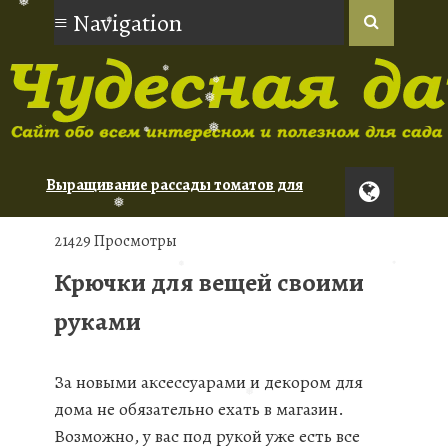
❅
❅
❅
❅
❅
❅
❅
❅
❅
Выращивание рассады томатов для
❅
❅
❅
новичков
Орхидеи: советы по уходу для
21429 Просмотры
начинающих
Крючки для вещей своими
Туя: сорта для живой изгороди
❅
руками
❅
❅
За новыми аксессуарами и декором для
дома не обязательно ехать в магазин.
Возможно, у вас под рукой уже есть все