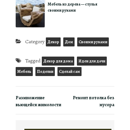
Мебель из дерева — стулья
своими руками
Category
Декор
Дом
Своими руками
Tagged
Декор для дома
Идеи для дачи
Мебель
Поделки
Сделай сам
Размножение
Ремонт потолка без
вьющейся жимолости
мусора