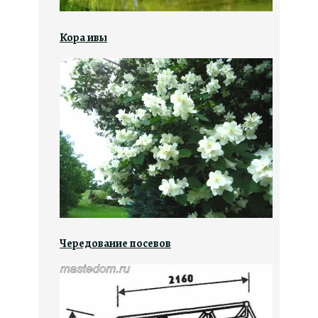
Кора ивы
Чередование посевов