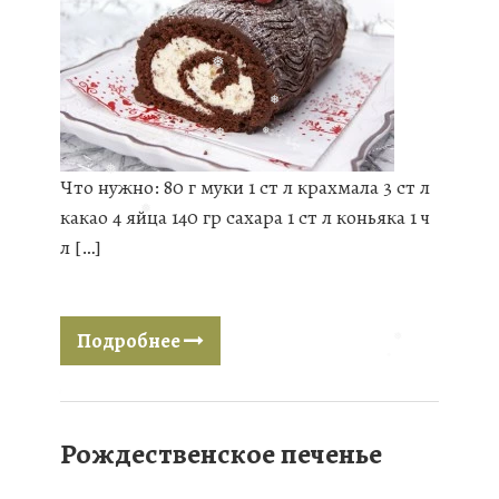
❅
❅
❅
❅
❅
❅
❅
❅
❅
❅
Что нужно: 80 г муки 1 ст л крахмала 3 ст л
❅
❅
❅
какао 4 яйца 140 гр сахара 1 ст л коньяка 1 ч
л […]
❅
Подробнее
❅
Рождественское печенье