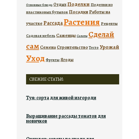
Поделки
Отдых
Поделки из
Основные блюда
Посадки
Работы на
пластиковых бутылок
Растения
Рассада
участке
Рецепты
Сделай
Саженцы
Садовая мебель
Салаты
сам
Урожай
Семена
Строительство
Тесто
Уход
Ягоды
Фрукты
СВЕЖИЕ СТАТЬИ:
Туя: сорта для живой изгороди
Выращивание рассады томатов для
новичков