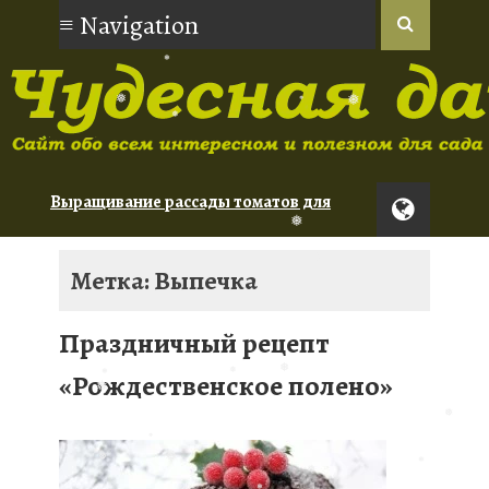
❅
❅
❅
❅
❅
❅
❅
❅
Выращивание рассады томатов для
новичков
Орхидеи: советы по уходу для
Метка: Выпечка
начинающих
❅
❅
Туя: сорта для живой изгороди
Праздничный рецепт
«Рождественское полено»
❅
❅
❅
❅
❅