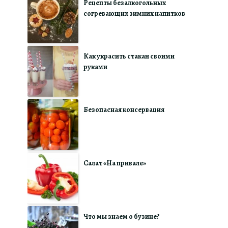
Рецепты безалкогольных
согревающих зимних напитков
Как украсить стакан своими
руками
Безопасная консервация
Салат «На привале»
Что мы знаем о бузине?