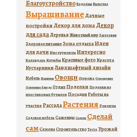
Благоустройство
Водоёмы
Выпечка
Выращивание
Дачные
Декор
Декор для дома
постройки
для сада
Деревья
Животный мир
Заготовки
Идеи
Зона отдыха
Здоровое питание
для дачи
Интересно
Инструменты
Красивые фото
Красота
Календарь
Клумбы
Ландшафтный дизайн
Кустарники
Овощи
Мебель
Огорожа
Напитки
Освещение
Поделки
Отдых
Поделки из
Основные блюда
Посадки
Работы на
пластиковых бутылок
Растения
Рассада
участке
Рецепты
Сделай
Саженцы
Садовая мебель
Салаты
сам
Урожай
Семена
Строительство
Тесто