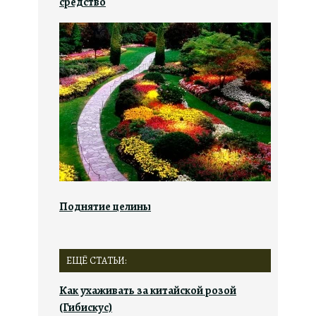
средство
Поднятие целины
ЕЩЁ СТАТЬИ:
Как ухаживать за китайской розой
(Гибискус)