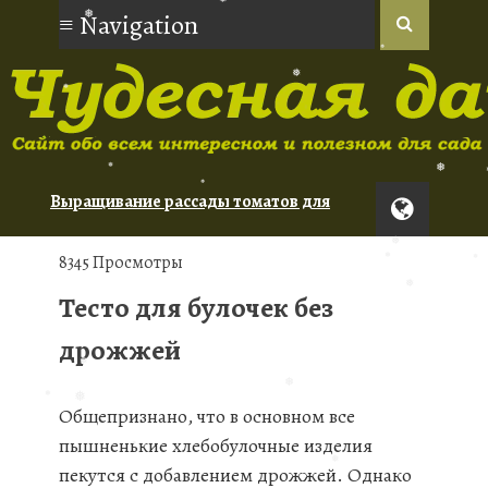
❅
❅
❅
❅
❅
❅
Выращивание рассады томатов для
❅
❅
❅
новичков
Орхидеи: советы по уходу для
8345 Просмотры
начинающих
❅
❅
Тесто для булочек без
Туя: сорта для живой изгороди
❅
❅
дрожжей
❅
Общепризнано, что в основном все
❅
❅
❅
пышненькие хлебобулочные изделия
пекутся с добавлением дрожжей. Однако
❅