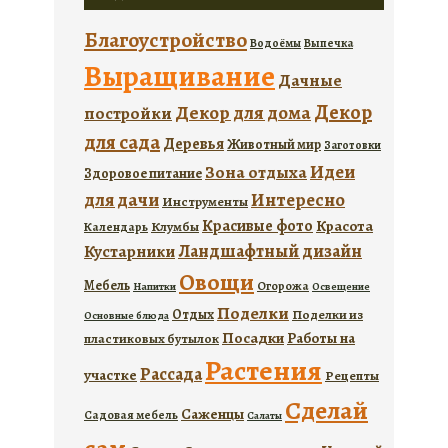
Благоустройство
Водоёмы
Выпечка
Выращивание
Дачные
Декор
Декор для дома
постройки
для сада
Деревья
Животный мир
Заготовки
Идеи
Зона отдыха
Здоровое питание
для дачи
Интересно
Инструменты
Красивые фото
Красота
Календарь
Клумбы
Ландшафтный дизайн
Кустарники
Овощи
Мебель
Огорожа
Напитки
Освещение
Поделки
Отдых
Поделки из
Основные блюда
Посадки
Работы на
пластиковых бутылок
Растения
Рассада
участке
Рецепты
Сделай
Саженцы
Садовая мебель
Салаты