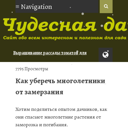
❅
❅
❅
❅
❅
❅
❅
❅
Выращивание рассады томатов для
новичков
❅
❅
Орхидеи: советы по уходу для
7795 Просмотры
начинающих
Как уберечь многолетники
❅
Туя: сорта для живой изгороди
от замерзания
❅
❅
Хотим поделиться опытом дачников, как
они спасают многолетние растения от
❅
заморозка и погибания.