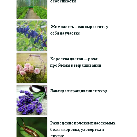
особенности
Жимолость – как вырастить у
себя на участке
Королева цветов — роза:
проблемы в выращивании
Лаванда выращивание и уход
Разведение полезных насекомых:
божья коровка, уховертка и
другие