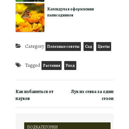
Календула в оформлении
палисадников
Category
Полезные советы
Сад
Цветы
Tagged
Растения
Уход
Как избавиться от
Лук из севка за один
пауков
сезон
ПОДКАТЕГОРИИ