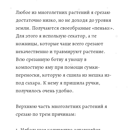
Любое из многолетних растений я срезаю
❅
❅
❅
достаточно низко, но не доходя до уровня
❅
земли. Получаются своеобразные «пеньки».
❅
Для этого я использую секатор, а не
❅
❅
ножницы, которые чаще всего срезают
❅
некачественно и травмируют растение.
❅
Всю срезанную ботву я уношу в
❅
компостную яму при помощи сумки-
❅
переноски, которую я сшила из мешка из-
❅
под сахара. К нему я пришила ручки,
❅
получилось очень удобно.
❅
❅
Верхнюю часть многолетних растений я
срезаю по трем причинам:
1. Небольшое количество оставшейся