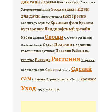
для сада
Деревья
Животный мир
Заготовки
Идеи
Зона отдыха
Здоровое питание
для дачи
Интересно
Инструменты
Красивые фото
Красота
Календарь
Клумбы
Ландшафтный дизайн
Кустарники
Овощи
Мебель
Огорожа
Напитки
Освещение
Поделки
Отдых
Поделки из
Основные блюда
Посадки
Работы на
пластиковых бутылок
Растения
Рассада
участке
Рецепты
Сделай
Саженцы
Садовая мебель
Салаты
сам
Урожай
Семена
Строительство
Тесто
Уход
Ягоды
Фрукты