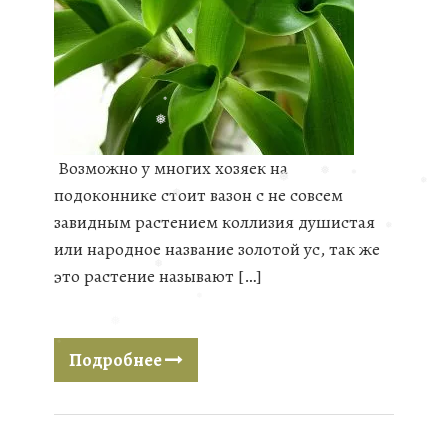
❅
❅
❅
❅
Возможно у многих хозяек на
❅
подоконнике стоит вазон с не совсем
❅
завидным растением коллизия душистая
❅
❅
❅
❅
или народное название золотой ус, так же
❅
это растение называют […]
❅
❅
Подробнее
❅