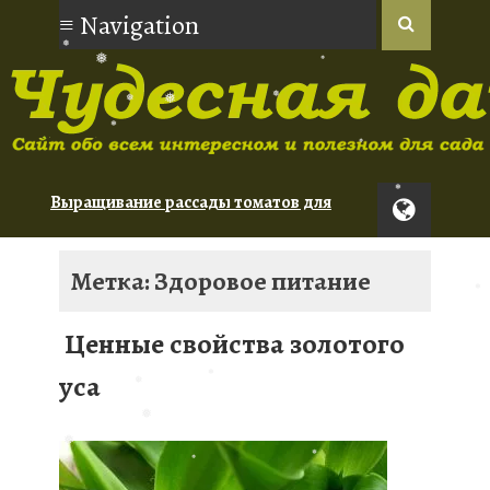
❅
❅
❅
❅
❅
❅
❅
❅
Выращивание рассады томатов для
❅
новичков
❅
Орхидеи: советы по уходу для
Метка: Здоровое питание
начинающих
Туя: сорта для живой изгороди
Ценные свойства золотого
❅
❅
уса
❅
❅
❅
❅