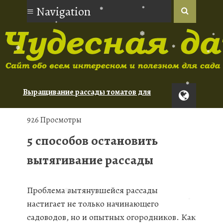
❅
❅
❅
❅
❅
❅
Выращивание рассады томатов для
новичков
❅
Орхидеи: советы по уходу для
926 Просмотры
начинающих
5 способов остановить
Туя: сорта для живой изгороди
вытягивание рассады
Проблема вытянувшейся рассады
настигает не только начинающего
садоводов, но и опытных огородников. Как
❅