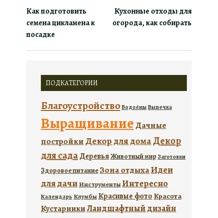
Как подготовить
Кухонные отходы для
семена цикламена к
огорода, как собирать
посадке
ПОДКАТЕГОРИИ
Благоустройство
Водоёмы
Выпечка
Выращивание
Дачные
Декор
Декор для дома
постройки
для сада
Деревья
Животный мир
Заготовки
Идеи
Зона отдыха
Здоровое питание
для дачи
Интересно
Инструменты
Красивые фото
Красота
Календарь
Клумбы
Ландшафтный дизайн
Кустарники