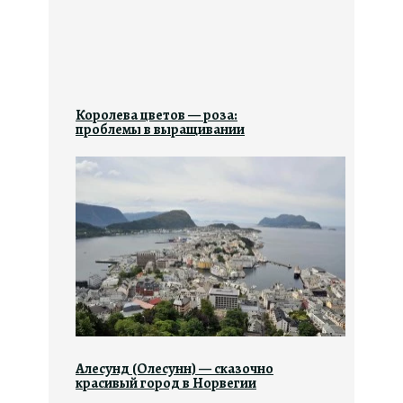
Королева цветов — роза:
проблемы в выращивании
Алесунд (Олесунн) — сказочно
красивый город в Норвегии