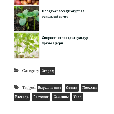
Посадка рассады огурца в
открытый грунт
Скоростная посадка культур
прямо в дёрн
Category
Огород
Tagged
Выращивание
Овощи
Посадки
Рассада
Растения
Саженцы
Уход