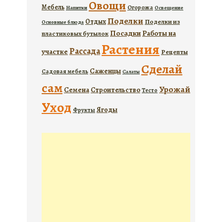
Овощи
Мебель
Огорожа
Напитки
Освещение
Поделки
Отдых
Поделки из
Основные блюда
Посадки
Работы на
пластиковых бутылок
Растения
Рассада
участке
Рецепты
Сделай
Саженцы
Садовая мебель
Салаты
сам
Урожай
Семена
Строительство
Тесто
Уход
Ягоды
Фрукты