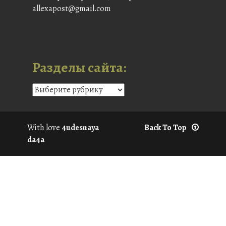
allexapost@gmail.com
Разделы сайта:
With love
4udesnaya
Back To Top
da4a