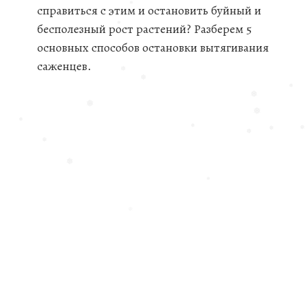
❅
справиться с этим и остановить буйный и
бесполезный рост растений? Разберем 5
❅
основных способов остановки вытягивания
❅
❅
саженцев.
❅
❅
❅
❅
❅
❅
❅
❅
❅
❅
❅
❅
❅
❅
❅