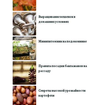
Выращивание вешенок в
домашних условиях
Минипитомник на подоконнике
Правила посадки баклажанов на
рассаду
Секреты высокой урожайности
картофеля