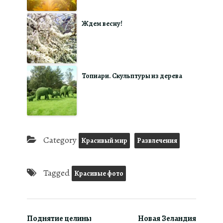
Ждем весну!
Топиари. Скульптуры из дерева
Category
Красивый мир
Развлечения
Tagged
Красивые фото
Поднятие целины
Новая Зеландия