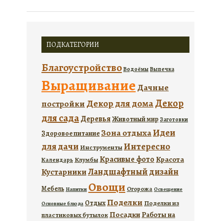
ПОДКАТЕГОРИИ
Благоустройство
Водоёмы
Выпечка
Выращивание
Дачные
Декор
Декор для дома
постройки
для сада
Деревья
Животный мир
Заготовки
Идеи
Зона отдыха
Здоровое питание
для дачи
Интересно
Инструменты
Красивые фото
Красота
Календарь
Клумбы
Ландшафтный дизайн
Кустарники
Овощи
Мебель
Огорожа
Напитки
Освещение
Поделки
Отдых
Поделки из
Основные блюда
Посадки
Работы на
пластиковых бутылок