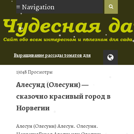
❅
❅
❅
❅
Выращивание рассады томатов для
❅
❅
❅
❅
❅
новичков
Орхидеи: советы по уходу для
13048 Просмотры
начинающих
Алесунд (Олесунн) —
Туя: сорта для живой изгороди
❅
❅
сказочно красивый город в
❅
❅
Норвегии
❅
Алесун (Олесунн) Алесун. Олесунн.
❅