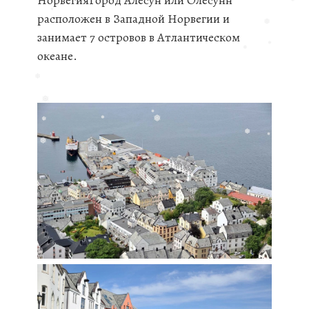
НорвегияГород Алесун или Олесунн
расположен в Западной Норвегии и
занимает 7 островов в Атлантическом
❅
❅
океане.
❅
❅
❅
❅
❅
❅
❅
❅
❅
❅
❅