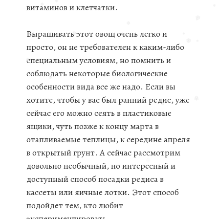
витаминов и клетчатки.
❅
❅
❅
❅
❅
Выращивать этот овощ очень легко и
❅
❅
просто, он не требователен к каким-либо
❅
❅
❅
специальным условиям, но помнить и
❅
❅
соблюдать некоторые биологические
особенности вида все же надо. Если вы
❅
❅
хотите, чтобы у вас был ранний редис, уже
❅
сейчас его можно сеять в пластиковые
❅
ящики, чуть позже к концу марта в
❅
отапливаемые теплицы, к середине апреля
в открытый грунт. А сейчас рассмотрим
довольно необычный, но интересный и
❅
❅
доступный способ посадки редиса в
кассеты или яичные лотки. Этот способ
подойдет тем, кто любит
экспериментировать.