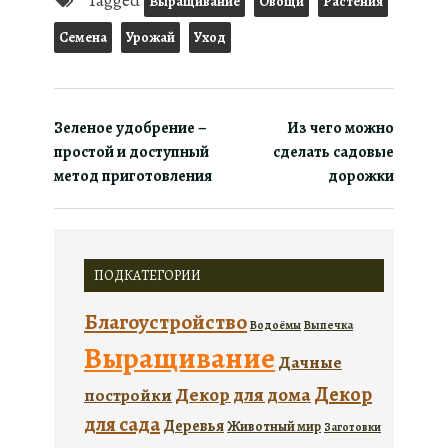
Tagged
Выращивание
Овощи
Растения
Семена
Урожай
Уход
Зеленое удобрение –
Из чего можно
простой и доступный
сделать садовые
метод приготовления
дорожки
ПОДКАТЕГОРИИ
Благоустройство
Водоёмы
Выпечка
Выращивание
Дачные
Декор
Декор для дома
постройки
для сада
Деревья
Животный мир
Заготовки