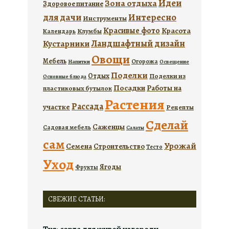
Идеи
Зона отдыха
Здоровое питание
для дачи
Интересно
Инструменты
Красивые фото
Красота
Календарь
Клумбы
Ландшафтный дизайн
Кустарники
Овощи
Мебель
Огорожа
Напитки
Освещение
Поделки
Отдых
Поделки из
Основные блюда
Посадки
Работы на
пластиковых бутылок
Растения
Рассада
участке
Рецепты
Сделай
Саженцы
Садовая мебель
Салаты
сам
Урожай
Семена
Строительство
Тесто
Уход
Ягоды
Фрукты
СВЕЖИЕ СТАТЬИ: