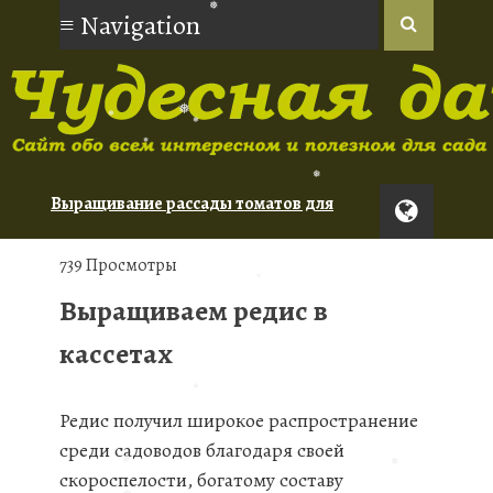
❅
❅
❅
❅
❅
❅
❅
Выращивание рассады томатов для
новичков
❅
Орхидеи: советы по уходу для
739 Просмотры
начинающих
Выращиваем редис в
Туя: сорта для живой изгороди
❅
кассетах
Редис получил широкое распространение
❅
среди садоводов благодаря своей
скороспелости, богатому составу