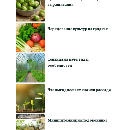
выращивания
Чередование культур на грядках
Теплица на даче: виды,
особенности
Что выгоднее: семена или рассада
Минипитомник на подоконнике