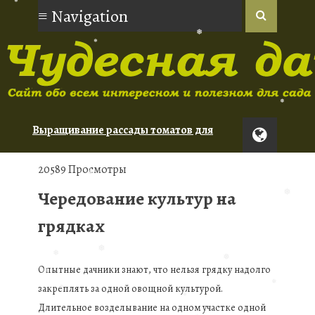
❅
❅
❅
❅
❅
❅
❅
Выращивание рассады томатов для
новичков
Орхидеи: советы по уходу для
20589 Просмотры
начинающих
Чередование культур на
Туя: сорта для живой изгороди
❅
❅
грядках
❅
Опытные дачники знают, что нельзя грядку надолго
❅
❅
❅
закреплять за одной овощной культурой.
❅
❅
Длительное возделывание на одном участке одной
❅