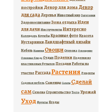
Декор
Декор для дома
постройки
для сада
Деревья
Животный мир
Заготовки
Идеи
Зона отдыха
Здоровое питание
для дачи
Интересно
Инструменты
Красивые фото
Красота
Календарь
Клумбы
Ландшафтный дизайн
Кустарники
Овощи
Мебель
Огорожа
Напитки
Освещение
Поделки
Отдых
Поделки из
Основные блюда
Посадки
Работы на
пластиковых бутылок
Растения
Рассада
участке
Рецепты
Сделай
Саженцы
Садовая мебель
Салаты
сам
Урожай
Семена
Строительство
Тесто
Уход
Ягоды
Фрукты