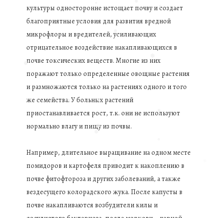
❅
культуры односторонне истощает почву и создает
❅
благоприятные условия для развития вредной
❅
❅
микрофлоры и вредителей, усиливающих
отрицательное воздействие накапливающихся в
❅
почве токсических веществ. Многие из них
поражают только определенные овощные растения
❅
и размножаются только на растениях одного и того
❅
же семейства. У больных растений
приостанавливается рост, т.к. они не используют
❅
❅
нормально влагу и пищу из почвы.
❅
❅
❅
Например, длительное выращивание на одном месте
❅
помидоров и картофеля приводит к накоплению в
почве фитофтороза и других заболеваний, а также
вездесущего колорадского жука. После капусты в
почве накапливаются возбудители килы и