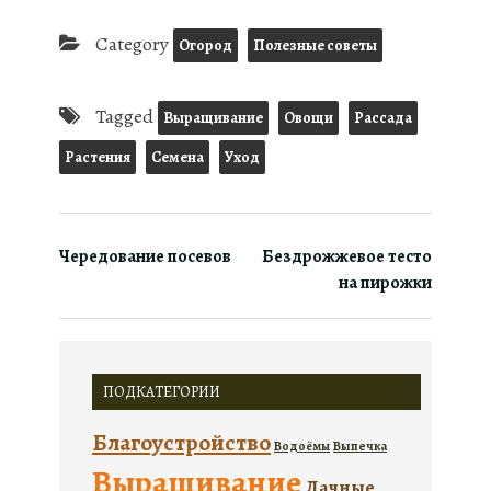
Category
Огород
Полезные советы
Tagged
Выращивание
Овощи
Рассада
Растения
Семена
Уход
Чередование посевов
Бездрожжевое тесто
на пирожки
ПОДКАТЕГОРИИ
Благоустройство
Водоёмы
Выпечка
Выращивание
Дачные