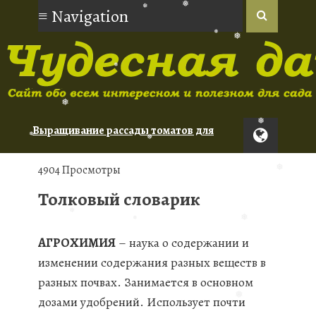
❅
❅
❅
❅
❅
❅
❅
❅
Выращивание рассады томатов для
❅
новичков
❅
Орхидеи: советы по уходу для
❅
4904 Просмотры
начинающих
❅
Толковый словарик
Туя: сорта для живой изгороди
❅
АГРОХИМИЯ
– наука о содержании и
❅
❅
изменении содержания разных веществ в
❅
разных почвах. Занимается в основном
дозами удобрений. Использует почти