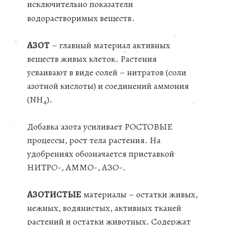
исключительно показатели
❅
водорастворимых веществ.
АЗОТ
– главный материал активных
❅
веществ живых клеток. Растения
❅
❅
усваивают в виде солей – нитратов (соли
❅
❅
❅
азотной кислоты) и соединений аммония
❅
❅
(NH
).
4
❅
Добавка азота усиливает РОСТОВЫЕ
❅
процессы, рост тела растения. На
удобрениях обозначается приставкой
❅
❅
❅
НИТРО-, АММО-, АЗО-.
АЗОТИСТЫЕ
материалы – остатки живых,
нежных, водянистых, активных тканей
растений и остатки животных. Содержат