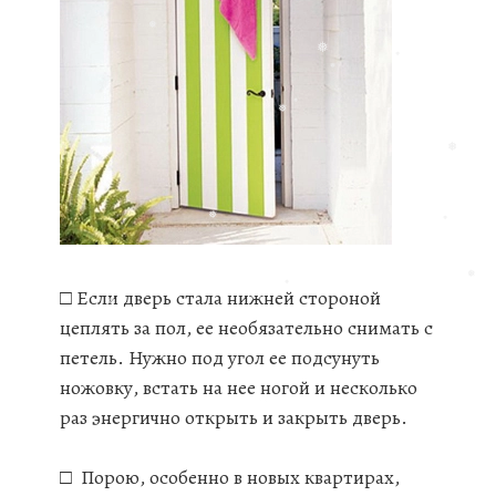
❅
❅
❅
❅
❅
❅
❅
❅
❅
❅
❅
□ Если дверь стала нижней стороной
❅
цеплять за пол, ее необязательно снимать с
❅
❅
петель. Нужно под угол ее подсунуть
ножовку, встать на нее ногой и несколько
раз энергично открыть и закрыть дверь.
□ Порою, особенно в новых квартирах,