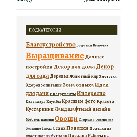
ПОДКАТЕГОРИИ
Благоустройство
Водоёмы
Выпечка
Выращивание
Дачные
Декор
Декор для дома
постройки
для сада
Деревья
Животный мир
Заготовки
Идеи
Зона отдыха
Здоровое питание
для дачи
Интересно
Инструменты
Красивые фото
Красота
Календарь
Клумбы
Ландшафтный дизайн
Кустарники
Овощи
Мебель
Огорожа
Напитки
Освещение
Поделки
Отдых
Поделки из
Основные блюда
Посадки
Работы на
пластиковых бутылок