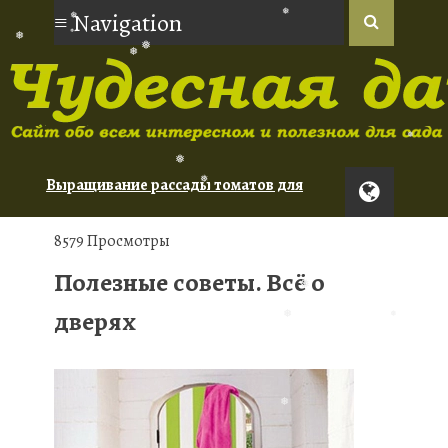
❅
❅
❅
❅
❅
❅
❅
❅
❅
Выращивание рассады томатов для
❅
❅
новичков
Орхидеи: советы по уходу для
❅
8579 Просмотры
начинающих
Полезные советы. Всё о
Туя: сорта для живой изгороди
дверях
❅
❅
❅
❅