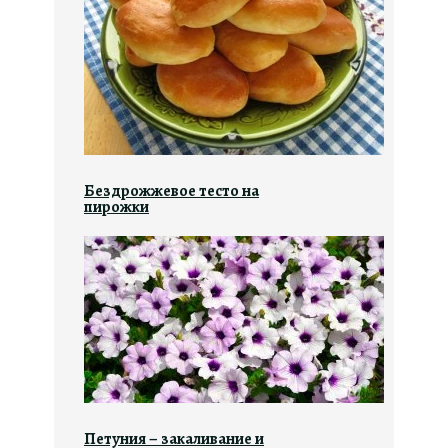
Бездрожжевое тесто на
пирожки
Петуния – закаливание и