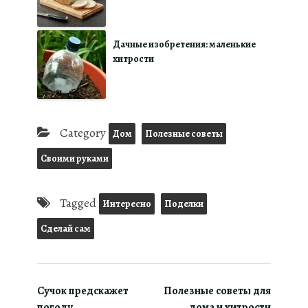
Дачные изобретения: маленькие
хитрости
Category
Дом
Полезные советы
Своими руками
Tagged
Интересно
Поделки
Сделай сам
Сучок предскажет
Полезные советы для
погоду
дома и хитрости