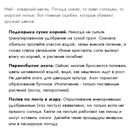
Май - коварный месяц. Погода скачет, то греет солнцем, то
морозит ночью. Вот главные ошибки, которые убивают
урожай цветов:
Подкормка сухих корней.
Никогда не сыпьте
гранулированное удобрение на сухой грунт. Сначала
обильно пролейте участок водой, затем внесите питание, и
снова слегка увлажните. Иначе кристаллы соли вытянут
влагу из корней, и растение погибнет.
Переизбыток азота.
Сейчас многие бросаются поливать
цветы мочевинной водой, видя, как медленно идут в рост.
Не делайте этого для цветущих культур. Азот тормозит
образование бутонов. Исключение - только лиственные
растения (хосты, папоротники).
Полив по листу в жару.
Опрыскивание внекорневыми
удобрениями («по листу») эффективно, но только если нет
прямого солнца. Капли на листьях работают как линзы и
могут оставить ожоги. Делайте такие процедуры вечером
или в пасмурную погоду.