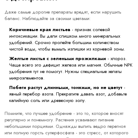
Даже самые дорогие препараты вредят, если нарушить
баланс. Наблюдайте за своими цветами:
Коричневые края листьев
- признак солевой
интоксикации. Вы дали слишком много минеральных
удобрений. Срочно пролейте большим количеством
чистой воды, чтобы вымыть излишки из корневой зоны.
Желтые листья с зелеными прожилками
- хлороз.
Чаще всего это дефицит железа или магния. Обычные NPK
удобрения тут не помогут. Нужны специальные хелаты
микроэлементов.
Побеги растут длинными, тонкими, но не цветут
-
явный перебор азота. Прекратите давать азот, добавьте
калийную соль или древесную золу.
Помните, что лучшее удобрение - это то, которое вносят
регулярно и понемногу. Растения усваивают питание
небольшими порциями. Однажды вылить ведро перегноя
или полную горсть суперфосфата - это стресс, от которого