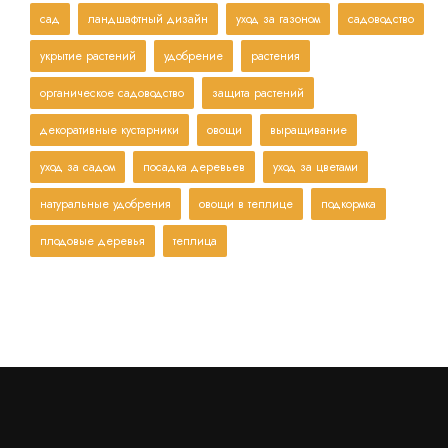
сад
ландшафтный дизайн
уход за газоном
садоводство
укрытие растений
удобрение
растения
органическое садоводство
защита растений
декоративные кустарники
овощи
выращивание
уход за садом
посадка деревьев
уход за цветами
натуральные удобрения
овощи в теплице
подкормка
плодовые деревья
теплица