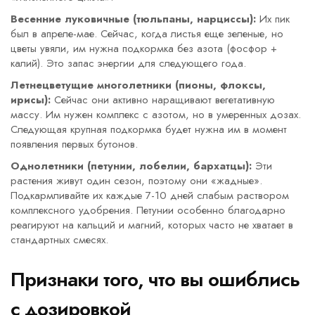
Весенние луковичные (тюльпаны, нарциссы):
Их пик
был в апреле-мае. Сейчас, когда листья еще зеленые, но
цветы увяли, им нужна подкормка без азота (фосфор +
калий). Это запас энергии для следующего года.
Летнецветущие многолетники (пионы, флоксы,
ирисы):
Сейчас они активно наращивают вегетативную
массу. Им нужен комплекс с азотом, но в умеренных дозах.
Следующая крупная подкормка будет нужна им в момент
появления первых бутонов.
Однолетники (петунии, лобелии, бархатцы):
Эти
растения живут один сезон, поэтому они «жадные».
Подкармливайте их каждые 7-10 дней слабым раствором
комплексного удобрения. Петунии особенно благодарно
реагируют на кальций и магний, которых часто не хватает в
стандартных смесях.
Признаки того, что вы ошиблись
с дозировкой