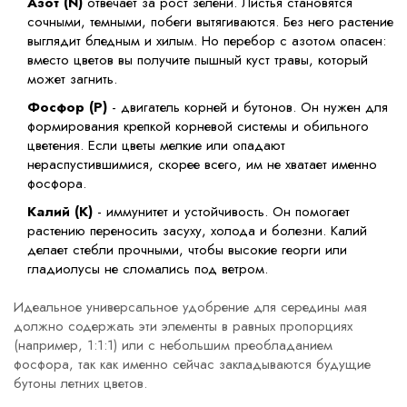
Азот (N)
отвечает за рост зелени. Листья становятся
сочными, темными, побеги вытягиваются. Без него растение
выглядит бледным и хилым. Но перебор с азотом опасен:
вместо цветов вы получите пышный куст травы, который
может загнить.
Фосфор (P)
- двигатель корней и бутонов. Он нужен для
формирования крепкой корневой системы и обильного
цветения. Если цветы мелкие или опадают
нераспустившимися, скорее всего, им не хватает именно
фосфора.
Калий (K)
- иммунитет и устойчивость. Он помогает
растению переносить засуху, холода и болезни. Калий
делает стебли прочными, чтобы высокие георги или
гладиолусы не сломались под ветром.
Идеальное
универсальное удобрение
для середины мая
должно содержать эти элементы в равных пропорциях
(например, 1:1:1) или с небольшим преобладанием
фосфора, так как именно сейчас закладываются будущие
бутоны летних цветов.