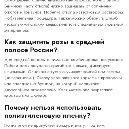
Само дерево обычно выдерживает морозы, но его штамб
(нижнюю часть ствола) нужно защищать от солнечных
ожогов и грызунов. Побелка ствола известковым раствором
- обязательная процедура. Также можно обернуть штамб
несколькими слоями мешковины или специальным укрывным
материалом.
Как защитить розы в средней
полосе России?
Для средней полосы оптимально комбинированное укрытие.
Побеги розы аккуратно пригибают к земле, фиксируют
шпильками. Основание куста окучивают землей или песком
(не перегноем!). Сверху устанавливают каркас из проволоки
или пластиковых бутылок, на который натягивают
двухслойное агроволокно. Края материала закрепляют
камнями или досками.
Почему нельзя использовать
полиэтиленовую пленку?
Полиэтилен не пропускает воздух и влагу. Под ним