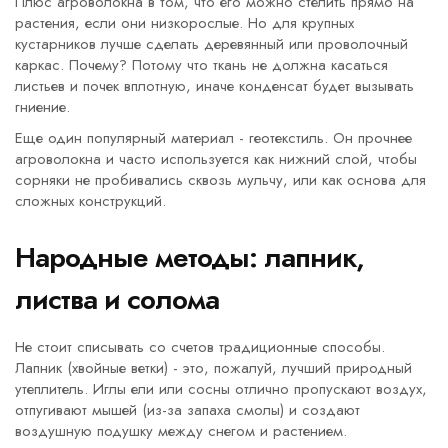
Плюс агроволокна в том, что его можно стелить прямо на
растения, если они низкорослые. Но для крупных
кустарников лучше сделать деревянный или проволочный
каркас. Почему? Потому что ткань не должна касаться
листьев и почек вплотную, иначе конденсат будет вызывать
гниение.
Еще один популярный материал -
геотекстиль
. Он прочнее
агроволокна и часто используется как нижний слой, чтобы
сорняки не пробивались сквозь мульчу, или как основа для
сложных конструкций.
Народные методы: лапник,
листва и солома
Не стоит списывать со счетов традиционные способы.
Лапник
(хвойные ветки)
- это, пожалуй, лучший природный
утеплитель. Иглы ели или сосны отлично пропускают воздух,
отпугивают мышей (из-за запаха смолы) и создают
воздушную подушку между снегом и растением.