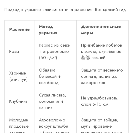
Подход к укрытию зависит от типа растения. Вот краткий гид:
Метод
Дополнительные
Растение
укрытия
меры
Каркас из сетки
Пригибание побегов
Розы
+ агроволокно
к земле, окучивание
(60 г/м²)
基部 землей
Обвязка
Защита от весеннего
Хвойные
бечевкой +
солнца, полив до
(ели, туи)
спанбонд
заморозков
Сухая листва,
Не утрамбовывать,
Клубника
солома или
слой 5-10 см
лапник
Молодые
Агроволокно
Защита от зайцев,
плодовые
вокруг штамба
мульчирование
деревья
+ белая краска
приствольного круга