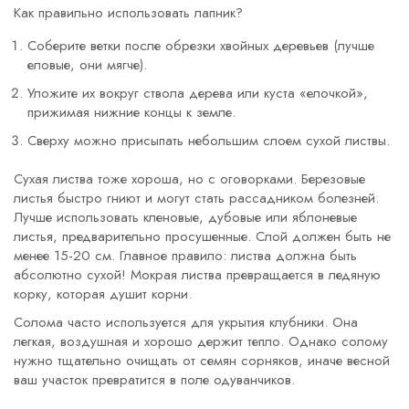
Как правильно использовать лапник?
Соберите ветки после обрезки хвойных деревьев (лучше
еловые, они мягче).
Уложите их вокруг ствола дерева или куста «елочкой»,
прижимая нижние концы к земле.
Сверху можно присыпать небольшим слоем сухой листвы.
Сухая листва
тоже хороша, но с оговорками. Березовые
листья быстро гниют и могут стать рассадником болезней.
Лучше использовать кленовые, дубовые или яблоневые
листья, предварительно просушенные. Слой должен быть не
менее 15-20 см. Главное правило: листва должна быть
абсолютно сухой! Мокрая листва превращается в ледяную
корку, которая душит корни.
Солома
часто используется для укрытия клубники. Она
легкая, воздушная и хорошо держит тепло. Однако солому
нужно тщательно очищать от семян сорняков, иначе весной
ваш участок превратится в поле одуванчиков.