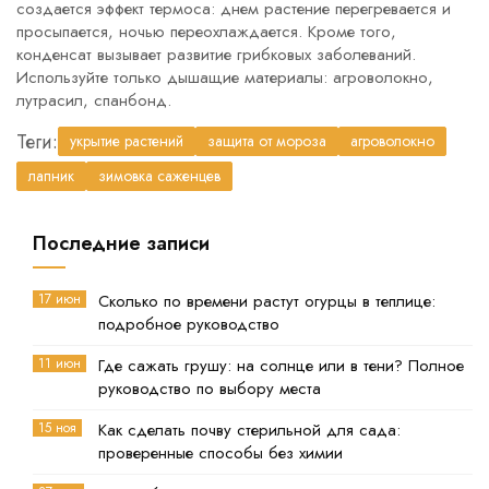
создается эффект термоса: днем растение перегревается и
просыпается, ночью переохлаждается. Кроме того,
конденсат вызывает развитие грибковых заболеваний.
Используйте только дышащие материалы: агроволокно,
лутрасил, спанбонд.
Теги:
укрытие растений
защита от мороза
агроволокно
лапник
зимовка саженцев
Последние записи
17 июн
Сколько по времени растут огурцы в теплице:
подробное руководство
11 июн
Где сажать грушу: на солнце или в тени? Полное
руководство по выбору места
15 ноя
Как сделать почву стерильной для сада:
проверенные способы без химии