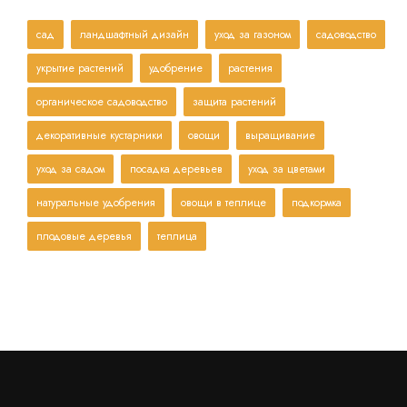
сад
ландшафтный дизайн
уход за газоном
садоводство
укрытие растений
удобрение
растения
органическое садоводство
защита растений
декоративные кустарники
овощи
выращивание
уход за садом
посадка деревьев
уход за цветами
натуральные удобрения
овощи в теплице
подкормка
плодовые деревья
теплица