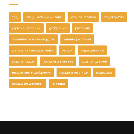
сад
ландшафтный дизайн
уход за газоном
садоводство
укрытие растений
удобрение
растения
органическое садоводство
защита растений
декоративные кустарники
овощи
выращивание
уход за садом
посадка деревьев
уход за цветами
натуральные удобрения
овощи в теплице
подкормка
плодовые деревья
теплица