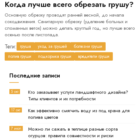
Когда лучше всего обрезать грушу?
Основную обрезку проводят ранней весной, до начала
сокодвижения. Санитарную обрезку (удаление больных и
сломанных веток) можно делать круглый год, но лучше всего
осенью после листопада.
Теги:
груша
уход за грушей
болезни груши
полив груши
подкормка груши
вредители груши
Последние записи
5 окт
Кто заказывает услуги ландшафтного дизайна?
Типы клиентов и их потребности
17 окт
Как эффективно смягчить воду из под крана для
полива цветов
7 июл
Можно ли сажать в теплице разные сорта
огурцов: правила совместности и риски