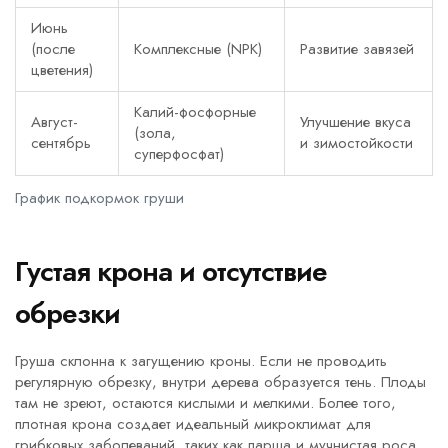
Июнь
(после
Комплексные (NPK)
Развитие завязей
цветения)
Калий-фосфорные
Август-
Улучшение вкуса
(зола,
сентябрь
и зимостойкости
суперфосфат)
График подкормок груши
Густая крона и отсутствие
обрезки
Груша склонна к загущению кроны. Если не проводить
регулярную обрезку, внутри дерева образуется тень. Плоды
там не зреют, остаются кислыми и мелкими. Более того,
плотная крона создает идеальный микроклимат для
грибковых заболеваний, таких как парша и мучнистая роса.