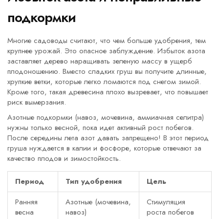
подкормки
Многие садоводы считают, что чем больше удобрения, тем
крупнее урожай. Это опасное заблуждение. Избыток азота
заставляет дерево наращивать зеленую массу в ущерб
плодоношению. Вместо сладких груш вы получите длинные,
хрупкие ветки, которые легко ломаются под снегом зимой.
Кроме того, такая древесина плохо вызревает, что повышает
риск вымерзания.
Азотные подкормки (навоз, мочевина, аммиачная селитра)
нужны только весной, пока идет активный рост побегов.
После середины лета азот давать запрещено! В этот период
груша нуждается в калии и фосфоре, которые отвечают за
качество плодов и зимостойкость.
Период
Тип удобрения
Цель
Ранняя
Азотные (мочевина,
Стимуляция
весна
навоз)
роста побегов