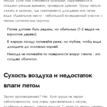
листья. Если они становятся тусклыми, скручиваются и
опадают раньше времени, проверьте дренаж. Грушу нельзя
сажать в низинах, где скапливается дождевая или талая
вода. Идеальное место - небольшой возвышенный участок с
легким суглинистым грунтом.
Полив должен быть редким, но обильным (1-2 ведра на
взрослое дерево).
В жаркую погоду поливайте реже, но глубже, чтобы вода
доходила до основных корней.
Никогда не поливайте по поверхности вокруг ствола - это
создает «болото».
Сухость воздуха и недостаток
влаги летом
Звучит противоречиво? Нет. Хотя груша не терпит
заболоченности, она очень чувствительна к засухе,
особенно в период завязи плодов. С июля по август дерево