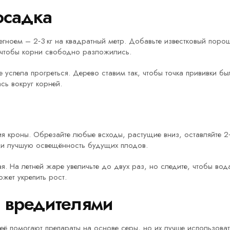
осадка
гноем – 2‑3 кг на квадратный метр. Добавьте известковый порош
 чтобы корни свободно разложились.
 успела прогреться. Дерево ставим так, чтобы точка прививки б
сь вокруг корней.
я кроны. Обрезайте любые всходы, растущие вниз, оставляйте 2‑
ь и лучшую освещённость будущих плодов.
я. На летней жаре увеличьте до двух раз, но следите, чтобы во
жет укрепить рост.
и вредителями
ё помогают препараты на основе серы, но их лучше использовать