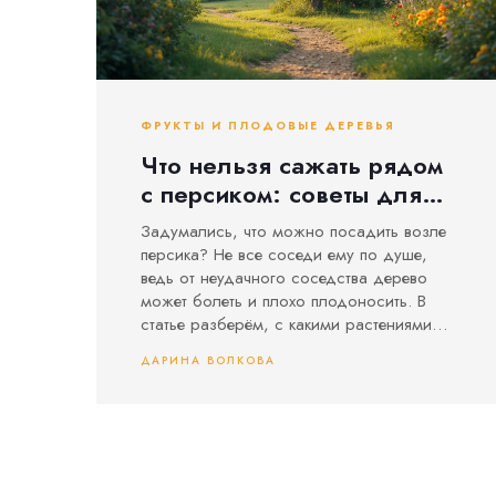
ФРУКТЫ И ПЛОДОВЫЕ ДЕРЕВЬЯ
Что нельзя сажать рядом
с персиком: советы для
сада без ошибок
Задумались, что можно посадить возле
персика? Не все соседи ему по душе,
ведь от неудачного соседства дерево
может болеть и плохо плодоносить. В
статье разберём, с какими растениями
персик точно не дружит, почему это
ДАРИНА ВОЛКОВА
происходит, и какие бывают реальные
последствия ошибок. Приведём
конкретные примеры, советы по
планировке участка и практические
лайфхаки. Всё максимально понятно и по
делу — чтобы каждый урожай радовал.