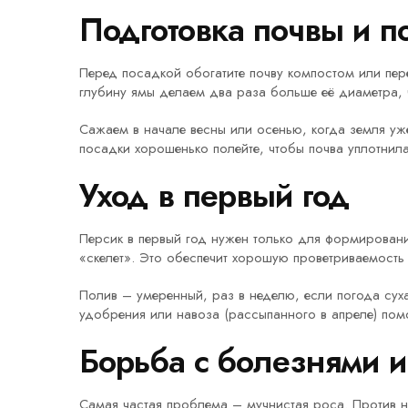
Подготовка почвы и п
Перед посадкой обогатите почву компостом или пере
глубину ямы делаем два раза больше её диаметра,
Сажаем в начале весны или осенью, когда земля уже
посадки хорошенько полейте, чтобы почва уплотнила
Уход в первый год
Персик в первый год нужен только для формировани
«скелет». Это обеспечит хорошую проветриваемост
Полив – умеренный, раз в неделю, если погода суха
удобрения или навоза (рассыпанного в апреле) помо
Борьба с болезнями 
Самая частая проблема – мучнистая роса. Против не