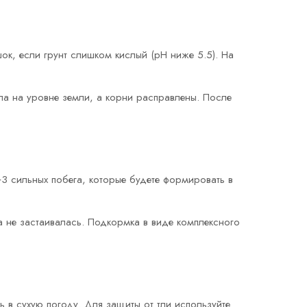
ок, если грунт слишком кислый (pH ниже 5.5). На
ыла на уровне земли, а корни расправлены. После
3 сильных побега, которые будете формировать в
да не застаивалась. Подкормка в виде комплексного
 в сухую погоду. Для защиты от тли используйте