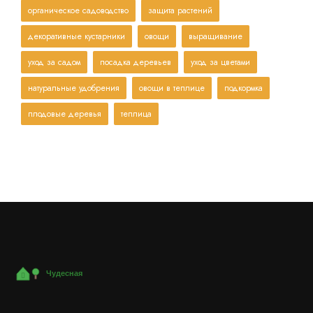
органическое садоводство
защита растений
декоративные кустарники
овощи
выращивание
уход за садом
посадка деревьев
уход за цветами
натуральные удобрения
овощи в теплице
подкормка
плодовые деревья
теплица