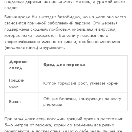
плодовые деревья: их листья могут желтеть, а урожай резко
падает.
Вишня вроде бы выглядит безобидно, но на деле она часто
становится причиной заболеваний персика. Эти деревья
подвержены сходным грибковым инфекциям и вирусам,
которые легко передаются. Болезни у персика часто
«перекочёвывают» именно от вишни, особенно монилиоз
(плодовая гниль) и курчавость.
Дерево-
Вред для персика
сосед
Грецкий
Юглон тормозит рост, угнетает корни
орех
Общие болезни, конкуренция за влагу
Вишня
и питание
При этом даже если посадить грецкий орех на расстоянии
5–6 метров от персика, корни со временем всё равно
переплетутся, и последствия дадут о себе знать. Вишня же