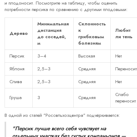
и плодоносит. Посмотрите на таблицу, чтобы оценить
потребности персика по сравнению с другими плодовыми:
Минимальная
Склонность
дистанция
к
Любит
Дерево
до соседей,
грибковым
ли тень
м
болезням
Персик
3–4
Высокая
Нет
Яблоня
2,5–3
Средняя
Переносит
Слива
2,5–3
Средняя
Нет
Слабо
Груша
3
Средняя
переносит
В одной из статей "Россельхозцентра" подчёркивается:
"Персик лучше всего себя чувствует на
отдельных участках без густых компаньонов —