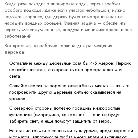
Когда речь заходит о планировке сада, персик требует
особого подхода. Даже если участок небольшой, нужно
подумать заранее, где дереву будет комфортно и как не
насадить вредных соседей. Главная задача — обеспечить
персику максимум солнца, воздуха и минимизировать шанс
заболеваний.
Вот простые, но рабочие правила для размещения
персика
:
Оставляйте между деревьями хотя бы 4-5 метров. Персик
не любит тесноты, его кроне нужно пространство для
света.
Сажайте персик на хорошо освещённых местах — тень от
построек или других деревьев сильно сказывается на
урожае.
С северной стороны полезно посадить низкорослые
кустарники (смородина, крыжовник) — они не будут
забирать свет, а еще помогут защитить от ветра.
Не ставьте грядки с солёными культурами, вроде картошки
и томатов, вплотную: те любят много влаги и вытягивают