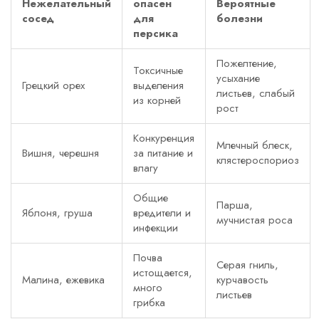
Нежелательный
опасен
Вероятные
сосед
для
болезни
персика
Пожелтение,
Токсичные
усыхание
Грецкий орех
выделения
листьев, слабый
из корней
рост
Конкуренция
Млечный блеск,
Вишня, черешня
за питание и
клястероспориоз
влагу
Общие
Парша,
Яблоня, груша
вредители и
мучнистая роса
инфекции
Почва
Серая гниль,
истощается,
Малина, ежевика
курчавость
много
листьев
грибка