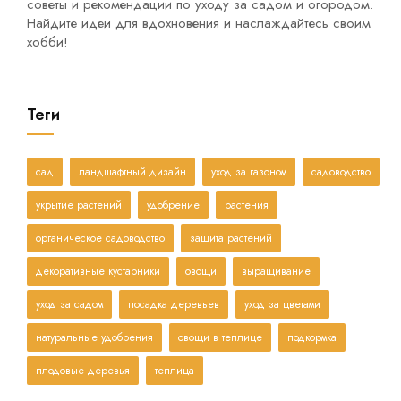
советы и рекомендации по уходу за садом и огородом.
Найдите идеи для вдохновения и наслаждайтесь своим
хобби!
Теги
сад
ландшафтный дизайн
уход за газоном
садоводство
укрытие растений
удобрение
растения
органическое садоводство
защита растений
декоративные кустарники
овощи
выращивание
уход за садом
посадка деревьев
уход за цветами
натуральные удобрения
овощи в теплице
подкормка
плодовые деревья
теплица