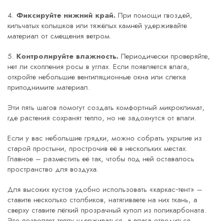
4.
Фиксируйте нижний край.
При помощи гвоздей,
кильчатых колышков или тяжёлых камней удерживайте
материал от смещения ветром.
5.
Контролируйте влажность.
Периодически проверяйте,
нет ли скопления росы в углах. Если появляется влага,
откройте небольшие вентиляционные окна или слегка
приподнимите материал.
Эти пять шагов помогут создать комфортный микроклимат,
где растения сохранят тепло, но не задохнутся от влаги.
Если у вас небольшие грядки, можно собрать укрытие из
старой простыни, прострочив её в нескольких местах.
Главное – разместить её так, чтобы под ней оставалось
пространство для воздуха.
Для высоких кустов удобно использовать «каркас‑тент» –
ставите несколько столбиков, натягиваете на них ткань, а
сверху ставите лёгкий прозрачный купол из поликарбоната.
Это позволяет теплу удерживаться, а влага отводиться