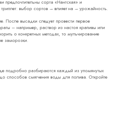
ви предпочтительны сорта «Нантская» и
триплет: выбор сортов → влияет на → урожайность.
ие
. После высадки следует провести первое
араты – например, раствор из настоя крапивы или
ворить о конкретных методах, то мульчирование
ые заморозки.
, где подробно разбираются каждый из упомянутых
до способов смягчения воды для полива. Откройте