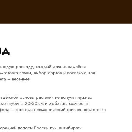
ид
 молодую рассаду
, каждый дачник задаётся
одготовка почвы, выбор сортов и последующая
ета – весеннее
 надёжной основы растения не получат нужных
ю до глубины 20‑30 см и добавить компост в
сфора – ещё один семантический триплет: подготовка
 средней полосы России лучше выбирать