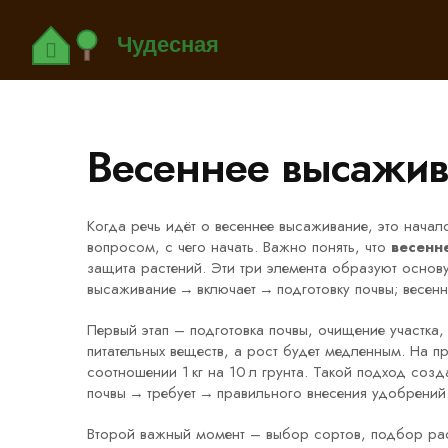
Весеннее высажив
Когда речь идёт о
весеннее высаживание
,
это начал
вопросом, с чего начать. Важно понять, что
весенн
защита растений. Эти три элемента образуют основ
высаживание → включает → подготовку почвы; весен
Первый этап –
подготовка почвы
,
очищение участка,
питательных веществ, а рост будет медленным. На п
соотношении 1 кг на 10 л грунта. Такой подход созд
почвы → требует → правильного внесения удобрений
Второй важный момент –
выбор сортов
,
подбор рас