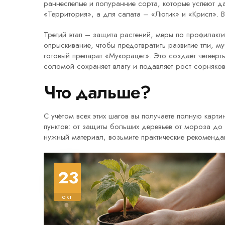
раннеспелые и полуранние сорта, которые успеют д
«Территория», а для салата – «Лютик» и «Крисп». 
Третий этап –
защита растений
,
меры по профилакти
опрыскивание, чтобы предотвратить развитие тли, м
готовый препарат «Мyкорацет». Это создаёт четвёрт
соломой сохраняет влагу и подавляет рост сорняко
Что дальше?
С учётом всех этих шагов вы получаете полную карт
пунктов: от защиты больших деревьев от мороза до
нужный материал, возьмите практические рекомендац
23
окт