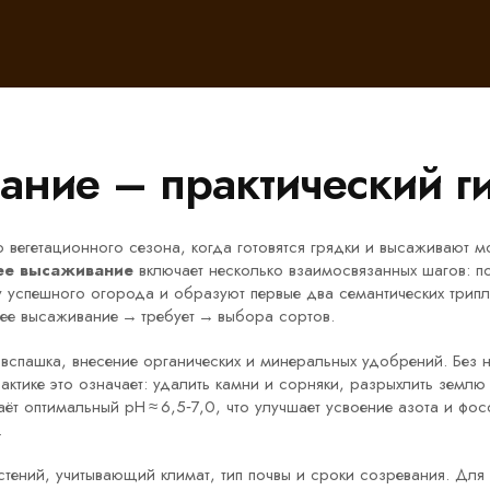
ание – практический г
о вегетационного сезона, когда готовятся грядки и высаживают
ее высаживание
включает несколько взаимосвязанных шагов: п
у успешного огорода и образуют первые два семантических трипл
нее высаживание → требует → выбора сортов.
 вспашка, внесение органических и минеральных удобрений
. Без
рактике это означает: удалить камни и сорняки, разрыхлить земл
аёт оптимальный pH ≈ 6,5‑7,0, что улучшает усвоение азота и фо
.
тений, учитывающий климат, тип почвы и сроки созревания
. Для