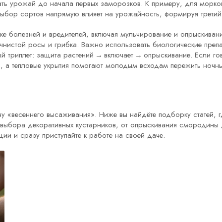
ать урожай до начала первых заморозков. К примеру, для морко
Выбор сортов напрямую влияет на урожайность, формируя третий 
ке болезней и вредителей, включая мульчирование и опрыскиван
учнистой росы и грибка. Важно использовать биологические преп
ый триплет: защита растений → включает → опрыскивание. Если го
в, а тепловые укрытия помогают молодым всходам пережить ночн
ину «весеннего высаживания». Ниже вы найдёте подборку статей
 выбора декоративных кустарников, от опрыскивания смородины 
ии и сразу приступайте к работе на своей даче.