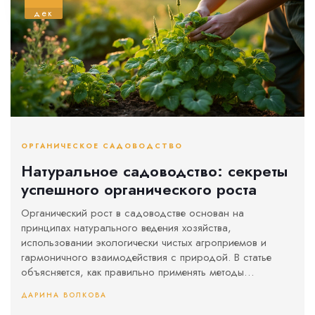
дек
ОРГАНИЧЕСКОЕ САДОВОДСТВО
Натуральное садоводство: секреты
успешного органического роста
Органический рост в садоводстве основан на
принципах натурального ведения хозяйства,
использовании экологически чистых агроприемов и
гармоничного взаимодействия с природой. В статье
объясняется, как правильно применять методы
органического садоводства для улучшения здоровья
ДАРИНА ВОЛКОВА
растений и увеличения урожая. Раскрываются