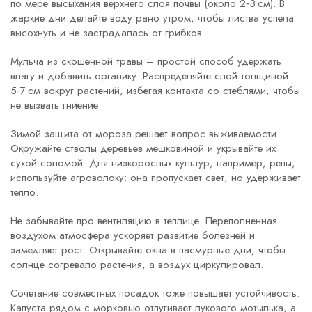
по мере высыхания верхнего слоя почвы (около 2‑3 см). В
жаркие дни делайте воду рано утром, чтобы листва успела
высохнуть и не застрадалась от грибков.
Мульча из скошенной травы – простой способ удержать
влагу и добавить органику. Распределяйте слой толщиной
5‑7 см вокруг растений, избегая контакта со стеблями, чтобы
не вызвать гниение.
Зимой защита от мороза решает вопрос выживаемости.
Окружайте стволы деревьев мешковиной и укрывайте их
сухой соломой. Для низкорослых культур, например, репы,
используйте агроволоку: она пропускает свет, но удерживает
тепло.
Не забывайте про вентиляцию в теплице. Переполненная
воздухом атмосфера ускоряет развитие болезней и
замедляет рост. Открывайте окна в пасмурные дни, чтобы
солнце согревало растения, а воздух циркулировал.
Сочетание совместных посадок тоже повышает устойчивость.
Капуста рядом с морковью отпугивает лукового мотылька, а