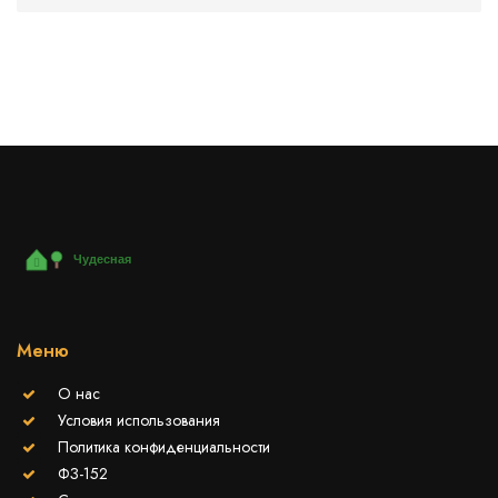
преимущества использования натуральных подкормок и
компоста, а также важность сохранения биологических
средств борьбы с вредителями. Наши советы помогут
садоводам создать устойчивую и продуктивную
экосистему на собственном участке.
Меню
О нас
Условия использования
Политика конфиденциальности
ФЗ-152