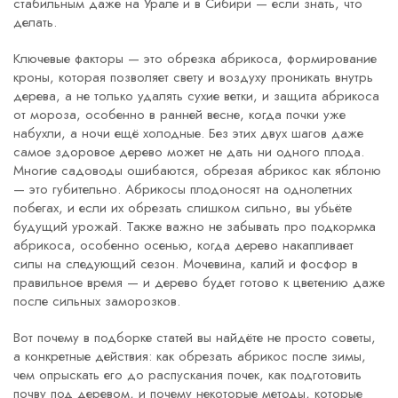
стабильным даже на Урале и в Сибири — если знать, что
делать.
Ключевые факторы — это
обрезка абрикоса
,
формирование
кроны, которая позволяет свету и воздуху проникать внутрь
дерева, а не только удалять сухие ветки
, и
защита абрикоса
от мороза
,
особенно в ранней весне, когда почки уже
набухли, а ночи ещё холодные
. Без этих двух шагов даже
самое здоровое дерево может не дать ни одного плода.
Многие садоводы ошибаются, обрезая абрикос как яблоню
— это губительно. Абрикосы плодоносят на однолетних
побегах, и если их обрезать слишком сильно, вы убьёте
будущий урожай. Также важно не забывать про
подкормка
абрикоса
,
особенно осенью, когда дерево накапливает
силы на следующий сезон
. Мочевина, калий и фосфор в
правильное время — и дерево будет готово к цветению даже
после сильных заморозков.
Вот почему в подборке статей вы найдёте не просто советы,
а конкретные действия: как обрезать абрикос после зимы,
чем опрыскать его до распускания почек, как подготовить
почву под деревом, и почему некоторые методы, которые