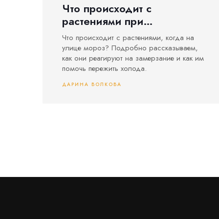
Что происходит с
растениями при
замерзании: влияние
Что происходит с растениями, когда на
холода на садовые и
улице мороз? Подробно рассказываем,
домашние культуры
как они реагируют на замерзание и как им
помочь пережить холода.
ДАРИНА ВОЛКОВА