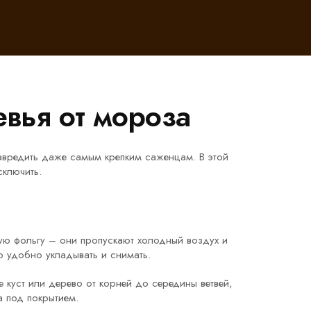
евья от мороза
авредить даже самым крепким саженцам. В этой
сключить.
арую фольгу – они пропускают холодный воздух и
ю удобно укладывать и снимать.
е куст или дерево от корней до середины ветвей,
а под покрытием.