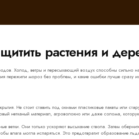
ащитить растения и дер
одов. Холод, ветры и пересыхающий воздух способны сильно н
ния пережили мороз без проблем, и какие ошибки лучше сразу и
укрытия. Не стоит ставить под окнами пластиковые пакеты или ст
адовый нетканый материал, агроволокно или даже солома, котору
ные ветки. Они только ускоряют высыхание ствола. Затем обернит
тобы влага могла испаряться. Это предотвратит образование льд