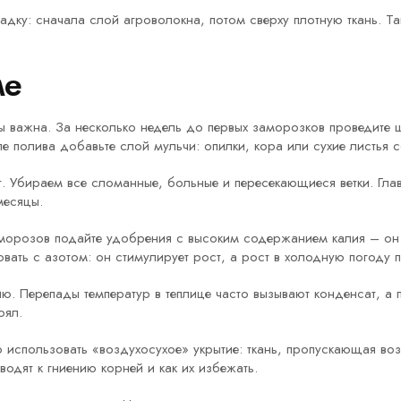
адку: сначала слой агроволокна, потом сверху плотную ткань. Т
ме
чвы важна. За несколько недель до первых заморозков проведите
сле полива добавьте слой мульчи: опилки, кора или сухие листья
. Убираем все сломанные, больные и пересекающиеся ветки. Глав
месяцы.
морозов подайте удобрения с высоким содержанием калия – он у
ть с азотом: он стимулирует рост, а рост в холодную погоду п
ию. Перепады температур в теплице часто вызывают конденсат, а
оял.
 использовать «воздухосухое» укрытие: ткань, пропускающая воз
одят к гниению корней и как их избежать.