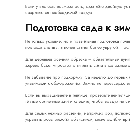
Если у вас есть возможность, сделайте двойную укл
сохраняется необходимый воздух.
Подготовка сада к зи
Не только укрытие, но и правильная подготовка по
поглощать влагу, а почва станет более упругой. По
Для деревьев осенняя обрезка – обязательный пункт
дерево будет «просто» оттягивать силы в холодные 
Не забывайте про подкормку. За неделю до первых 
уязвимыми к обморожению. Важно не переусердствова
Если вы выращиваете в теплице, проверьте вентиляц
тёплые солнечные дни и следите, чтобы воздух не ст
Для самых нежных растений, например роз, полезно
укрывать розы зимой» объясняем, какие ошибки прив