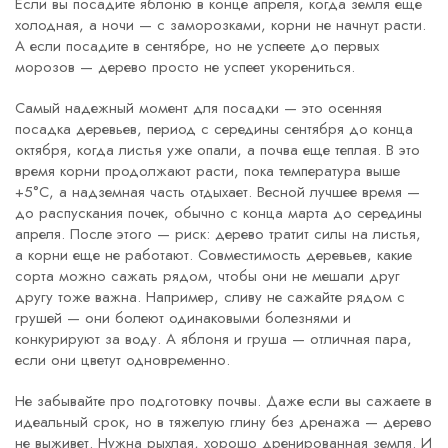
Если вы посадите яблоню в конце апреля, когда земля еще
холодная, а ночи — с заморозками, корни не начнут расти.
А если посадите в сентябре, но не успеете до первых
морозов — дерево просто не успеет укорениться.
Самый надежный момент для посадки — это
осенняя
посадка деревьев
,
период с середины сентября до конца
октября, когда листья уже опали, а почва еще теплая
. В это
время корни продолжают расти, пока температура выше
+5°C, а надземная часть отдыхает. Весной лучшее время —
до распускания почек, обычно с конца марта до середины
апреля. После этого — риск: дерево тратит силы на листья,
а корни еще не работают.
Совместимость деревьев
,
какие
сорта можно сажать рядом, чтобы они не мешали друг
другу
тоже важна. Например, сливу не сажайте рядом с
грушей — они болеют одинаковыми болезнями и
конкурируют за воду. А яблоня и груша — отличная пара,
если они цветут одновременно.
Не забывайте про подготовку почвы. Даже если вы сажаете в
идеальный срок, но в тяжелую глину без дренажа — дерево
не выживет. Нужна рыхлая, хорошо дренированная земля. И