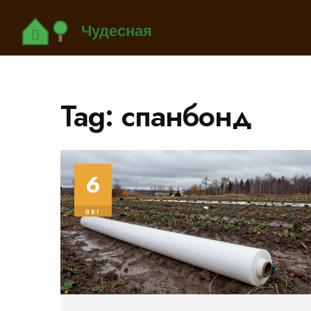
Tag: спанбонд
6
авг