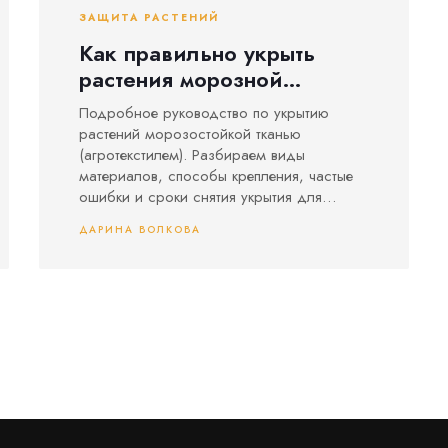
ЗАЩИТА РАСТЕНИЙ
Как правильно укрыть
растения морозной
тканью: пошаговая
Подробное руководство по укрытию
инструкция и советы
растений морозостойкой тканью
(агротекстилем). Разбираем виды
материалов, способы крепления, частые
ошибки и сроки снятия укрытия для
защиты сада от заморозков.
ДАРИНА ВОЛКОВА