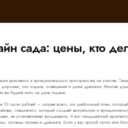
айн сада: цены, кто дел
ния красивого и функционального пространства на участке
. Так
е дорожек, зон отдыха, освещения и даже дренажа.
Многие дума
ак вы будете жить на даче годами.
за 10 тысяч рублей — скорее всего, это шаблонный план, который
зайнер
,
специалист, который создаёт визуальную и функциональ
ншеи, не устанавливает фундаменты. А вот
ландшафтный архитект
ены, системы полива и дренажа
.
Если у вас крутой склон или бол