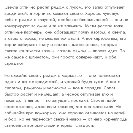
Свекла отлично растёт рядом с
луком
,
его запах отпугивает
вредителей, а корни не мешают свекле
. Хорошо чувствует
себя и рядом с
капустой
,
особенно белокочанной — они не
конкурируют за одни и те же элементы
. Кусты фасоли тоже
отличные партнёры: они обогащают почву азотом, а свекла,
в свою очередь, не мешает им расти. А вот
картофелем
,
его
корни забирают влагу и питательные вещества, которые
свекле критически важны
, сажать рядом — плохая идея. То
же самое с
шпинатом
,
они просто соперничают, и оба
страдают
.
Не сажайте свеклу рядом с морковью — они привлекают
одних и тех же вредителей, и урожай будет хуже. А вот с
салатом, редисом и чесноком — всё в порядке. Салат
быстро растёт и не мешает, а чеснок отпугивает тлю и
нематод. Главное — не загущать посадки. Свекла любит
пространство, даже если кажется, что она маленькая. Не
забывайте про подкормку: она хорошо отзывается на калий
и бор, но не переносит свежий навоз — от него корнеплоды
становятся волокнистыми и теряют сладость.