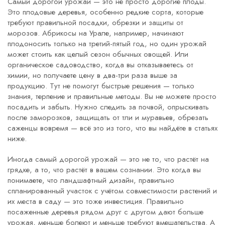
Самый дорогой урожай — это не просто дорогие плоды.
Это
плодовые деревья
,
особенно редкие сорта, которые
требуют правильной посадки, обрезки и защиты от
морозов
. Абрикосы на Урале, например, начинают
плодоносить только на третий-пятый год, но один урожай
может стоить как целый сезон обычных овощей. Или
органическое садоводство
,
когда вы отказываетесь от
химии, но получаете цену в два-три раза выше за
продукцию
. Тут не помогут быстрые решения — только
знания, терпение и правильные методы. Вы не можете просто
посадить и забыть. Нужно следить за почвой, опрыскивать
после заморозков, защищать от тли и муравьев, обрезать
саженцы вовремя — всё это из того, что вы найдёте в статьях
ниже.
Иногда самый дорогой урожай — это не то, что растёт на
грядке, а то, что растёт в вашем сознании. Это когда вы
понимаете, что
ландшафтный дизайн
,
правильно
спланированный участок с учётом совместимости растений и
их места в саду
— это тоже инвестиция. Правильно
посаженные деревья рядом друг с другом дают больше
урожая, меньше болеют и меньше требуют вмешательства. А