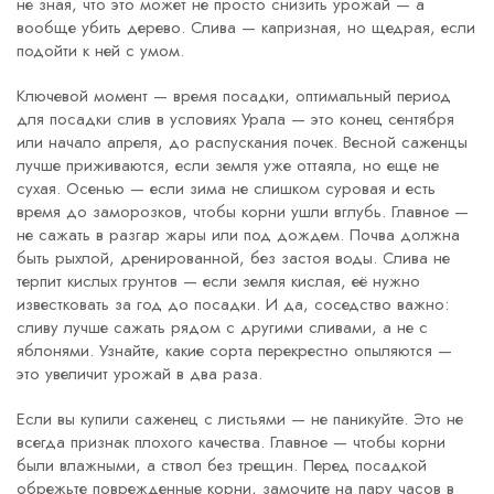
не зная, что это может не просто снизить урожай — а
вообще убить дерево. Слива — капризная, но щедрая, если
подойти к ней с умом.
Ключевой момент —
время посадки
,
оптимальный период
для посадки слив в условиях Урала — это конец сентября
или начало апреля, до распускания почек
.
Весной саженцы
лучше приживаются, если земля уже оттаяла, но еще не
сухая. Осенью — если зима не слишком суровая и есть
время до заморозков, чтобы корни ушли вглубь. Главное —
не сажать в разгар жары или под дождем. Почва должна
быть рыхлой, дренированной, без застоя воды. Слива не
терпит кислых грунтов — если земля кислая, её нужно
известковать за год до посадки. И да, соседство важно:
сливу лучше сажать рядом с другими сливами, а не с
яблонями. Узнайте, какие сорта перекрестно опыляются —
это увеличит урожай в два раза.
Если вы купили саженец с листьями — не паникуйте. Это не
всегда признак плохого качества. Главное — чтобы корни
были влажными, а ствол без трещин. Перед посадкой
обрежьте поврежденные корни, замочите на пару часов в