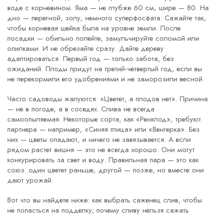
воде с корневином. Яма — не глубже 60 см, шире — 80. На
дно — перегной, золу, немного суперфосфата. Сажайте так,
чтобы корневая шейка была на уровне земли. После
посадки — обильно полейте, замульчируйте соломой или
опилками. И не обрезайте сразу. Дайте дереву
адаптироваться. Первый год — только забота, без
ожиданий. Плоды придут на третий-четвертый год, если вы
не перекормили его удобрениями и не заморозили весной.
Часто садоводы жалуются: «Цветет, а плодов нет». Причина
— не в погоде, а в соседях. Слива не всегда
самоопыляемая. Некоторые сорта, как «Ренклод», требуют
партнера — например, «Синяя птица» или «Венгерка». Без
них — цветы опадают, и ничего не завязывается. А если
рядом растет вишня — это не всегда хорошо. Они могут
конкурировать за свет и воду. Правильная пара — это как
союз: один цветет раньше, другой — позже, но вместе они
дают урожай.
Вот что вы найдете ниже: как выбрать саженец слив, чтобы
не попасться на подделку; почему сливу нельзя сажать