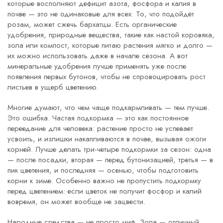
которые восполняют дефицит азота, фосфора и калия в
почве
— это не одинаковые для всех. То, что подойдёт
розам, может сжечь бархатцы. Есть
органические
удобрения
,
природные вещества, такие как настой коровяка,
зола или компост, которые питаю растения мягко и долго
—
их можно использовать даже в начале сезона. А вот
минеральные удобрения лучше применять уже после
появления первых бутонов, чтобы не спровоцировать рост
листьев в ущерб цветению.
Многие думают, что чем чаще подкармливать — тем лучше.
Это ошибка. Частая подкормка — это как постоянное
переедание для человека: растение просто не успевает
усвоить, и излишки накапливаются в почве, вызывая ожоги
корней. Лучше делать три-четыре подкормки за сезон: одна
— после посадки, вторая — перед бутонизацией, третья — в
пик цветения, и последняя — осенью, чтобы подготовить
корни к зиме. Особенно важно не пропустить подкормку
перед цветением: если цветок не получит фосфор и калий
вовремя, он может вообще не зацвести.
Народные средства — не просто миф. Зола — отличный