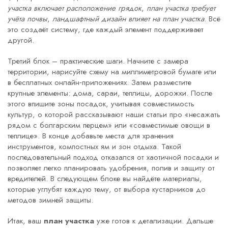
участка включает расположение грядок
,
план участка требует
учёта почвы
,
ландшафтный дизайн влияет на план участка
. Всё
это создаёт систему, где каждый элемент поддерживает
другой.
Третий блок – практические шаги. Начните с замера
территории, нарисуйте схему на миллиметровой бумаге или
в бесплатных онлайн‑приложениях. Затем разместите
крупные элементы: дома, сараи, теплицы, дорожки. После
этого впишите зоны посадок, учитывая совместимость
культур, о которой рассказывают наши статьи про «несажать
рядом с болгарским перцем» или «совместимые овощи в
теплице». В конце добавьте места для хранения
инструментов, компостных ям и зон отдыха. Такой
последовательный подход отказался от хаотичной посадки и
позволяет легко планировать удобрения, полив и защиту от
вредителей. В следующем блоке вы найдёте материалы,
которые углубят каждую тему, от выбора кустарников до
методов зимней защиты.
Итак, ваш
план участка
уже готов к детализации. Дальше