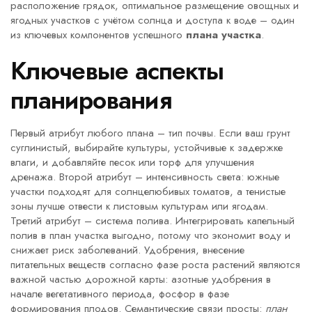
расположение грядок
,
оптимальное размещение овощных и
ягодных участков с учётом солнца и доступа к воде
– один
из ключевых компонентов успешного
плана участка
.
Ключевые аспекты
планирования
Первый атрибут любого плана – тип почвы. Если ваш грунт
суглинистый, выбирайте культуры, устойчивые к задержке
влаги, и добавляйте песок или торф для улучшения
дренажа. Второй атрибут – интенсивность света: южные
участки подходят для солнцелюбивых томатов, а тенистые
зоны лучше отвести к листовым культурам или ягодам.
Третий атрибут – система полива. Интегрировать капельный
полив в план участка выгодно, потому что экономит воду и
снижает риск заболеваний.
Удобрения
,
внесение
питательных веществ согласно фазе роста растений
являются
важной частью дорожной карты: азотные удобрения в
начале вегетативного периода, фосфор в фазе
формирования плодов. Семантические связи просты:
план