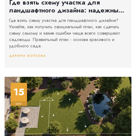
Где взять схему участка для
ландшафтного дизайна: надежные
источники и как сделать самому
Где взять схему участка для ландшафтного дизайна?
Узнайте, как получить официальный план, как сделать
схему самому и какие ошибки чаще всего совершают
садоводы. Правильный план - основа красивого и
удобного сада.
ДАРИНА ВОЛКОВА
15
окт