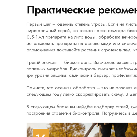
Практические рекоме
Первый шаг – оценить степень угрозы. Если на лист
пиретроидный спрей, но только после осмотра без
0,5‑1 мл препарата на литр воды, обработка вечеро
использовать препараты на основе меди или системн
опрыскивания покрывайте растения агротекстилем, ч
Третий элемент – биоконтроль. Вы можете засеять г
полезных микробов. Биоконтроль снижает необходим
три уровня защиты: химический барьер, профилактик
Помните, что осенняя обработка – это не разовая а
следующем году легко скорректировать схему. В да
В следующем блоке вы найдёте подборку статей, гд
построения стратегии биоконтроля. Погрузитесь в д