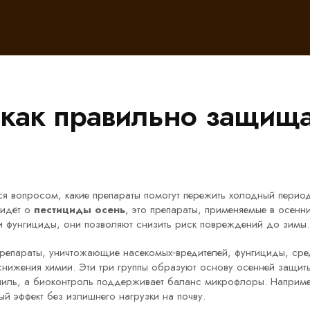
 как правильно защища
ся вопросом, какие препараты помогут пережить холодный перио
 идёт о
пестициды осень
,
это препараты, применяемые в осенн
и фунгициды
, они позволяют снизить риск повреждений до зимы.
репараты, уничтожающие насекомых‑вредителей
,
фунгициды
,
сре
 снижения химии
. Эти три группы образуют основу осенней защит
ниль, а биоконтроль поддерживает баланс микрофлоры. Например
ный эффект без излишнего нагрузки на почву.