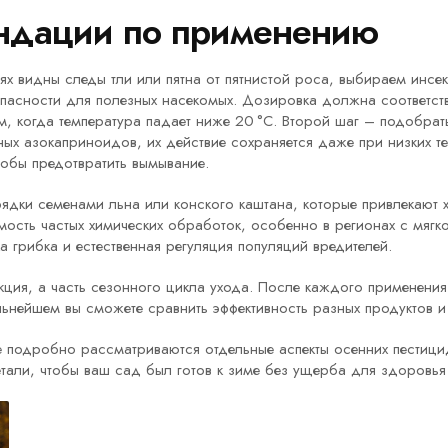
ндации по применению
ьях видны следы тли или пятна от пятнистой роса, выбираем инс
опасности для полезных насекомых. Дозировка должна соответст
м, когда температура падает ниже 20 °C. Второй шаг – подобрат
ых азокаприноидов, их действие сохраняется даже при низких те
тобы предотвратить вымывание.
рядки семенами льна или конского каштана, которые привлекают 
ость частых химических обработок, особенно в регионах с мягко
а грибка и естественная регуляция популяций вредителей.
кция, а часть сезонного цикла ухода. После каждого применения 
льнейшем вы сможете сравнить эффективность разных продуктов и
е подробно рассматриваются отдельные аспекты осенних пестици
етали, чтобы ваш сад был готов к зиме без ущерба для здоровья