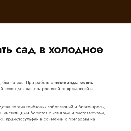
ть сад в холодное
д без потерь. При работе с
пестициды осень
ий сезон для защиты растений от вредителей и
дства против грибковых заболеваний
и
биоконтроль
,
ы: инсектициды борются с клещами и листовертками,
, прциклосульфан в сочетании с препараты на