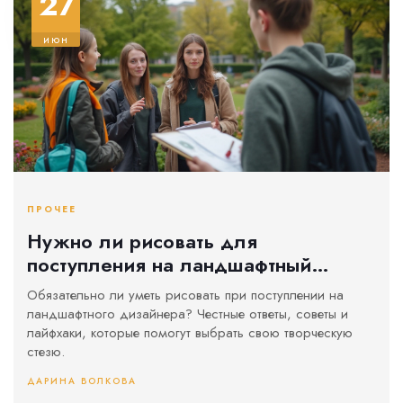
27
июн
ПРОЧЕЕ
Нужно ли рисовать для
поступления на ландшафтный
дизайн: требования, советы,
Обязательно ли уметь рисовать при поступлении на
секреты
ландшафтного дизайнера? Честные ответы, советы и
лайфхаки, которые помогут выбрать свою творческую
стезю.
ДАРИНА ВОЛКОВА