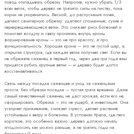
повод откладывать обрезку. Напротив, нужно убрать 1/3
всех веток, чтобы дерево не тратило силы на листву, пока
корни не укоренились. Весной, до распускания почек,
делают санитарную обрезку: удаляют сломанные, сухие и
перекрещивающиеся ветки. Это снижает риск болезней и
помогает воздуху и свету проникать внутрь кроны.
формирование кроны
— это не про красоту, а про
функциональность. Хорошая крона — это не густой шар, а
открытая структура, где каждая ветка получает свет. Если вы
не обрежете саженец в первый год, через два-три года вам
придётся рубить крупные ветки — и дерево будет долго
восстанавливаться.
Связь между
посадка саженцев
и
уход за саженцами
проста: без обрезки посадка — пустая трата времени. Даже
самый качественный саженец не даст урожая, если его не
сформировать. Обрезка — это не ущерб, а инвестиция. Она
ускоряет приживание, снижает стресс, делает растение
устойчивым к ветру и болезням. В условиях Урала, где лето
короткое, это особенно важно: дерево должно начать
плодоносить как можно раньше, а не тратить годы на
бесполезный рост.