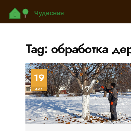
Tag: обработка де
19
фев