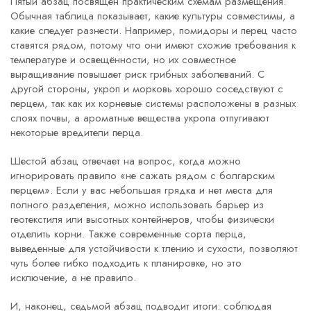
Пятый абзац посвящён практическим схемам размещения.
Обычная таблица показывает, какие культуры совместимы, а
какие следует разнести. Например, помидоры и перец часто
ставятся рядом, потому что они имеют схожие требования к
температуре и освещённости, но их совместное
выращивание повышает риск грибных заболеваний. С
другой стороны, укроп и морковь хорошо соседствуют с
перцем, так как их корневые системы расположены в разных
слоях почвы, а ароматные вещества укропа отпугивают
некоторые вредители перца.
Шестой абзац отвечает на вопрос, когда можно
игнорировать правило «не сажать рядом с болгарским
перцем». Если у вас небольшая грядка и нет места для
полного разделения, можно использовать барьер из
геотекстиля или высотных контейнеров, чтобы физически
отделить корни. Также современные сорта перца,
выведенные для устойчивости к тлению и сухости, позволяют
чуть более гибко подходить к планировке, но это
исключение, а не правило.
И, наконец, седьмой абзац подводит итоги: соблюдая