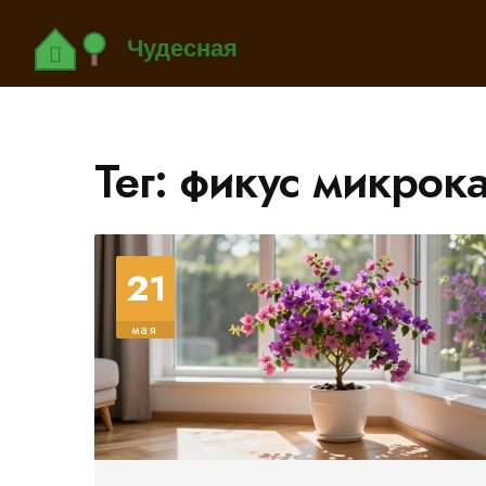
Тег: фикус микрок
21
мая