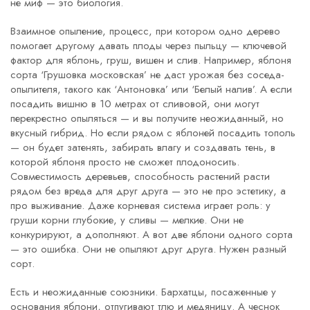
не миф — это биология.
Взаимное опыление
,
процесс, при котором одно дерево
помогает другому давать плоды через пыльцу
— ключевой
фактор для яблонь, груш, вишен и слив. Например, яблоня
сорта ‘Грушовка московская’ не даст урожая без соседа-
опылителя, такого как ‘Антоновка’ или ‘Белый налив’. А если
посадить вишню в 10 метрах от сливовой, они могут
перекрестно опыляться — и вы получите неожиданный, но
вкусный гибрид. Но если рядом с яблоней посадить тополь
— он будет затенять, забирать влагу и создавать тень, в
которой яблоня просто не сможет плодоносить.
Совместимость деревьев
,
способность растений расти
рядом без вреда для друг друга
— это не про эстетику, а
про выживание. Даже корневая система играет роль: у
груши корни глубокие, у сливы — мелкие. Они не
конкурируют, а дополняют. А вот две яблони одного сорта
— это ошибка. Они не опыляют друг друга. Нужен разный
сорт.
Есть и неожиданные союзники. Бархатцы, посаженные у
основания яблони, отпугивают тлю и медяницу. А чеснок