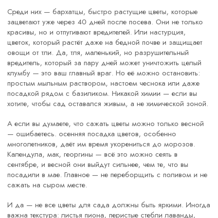
Среди них —
бархатцы
,
быстро растущие цветы, которые
зацветают уже через 40 дней после посева
. Они не только
красивы, но и отпугивают вредителей. Или
настурция
,
цветок, который растёт даже на бедной почве и защищает
овощи от тли
. Да,
тля
,
маленький, но разрушительный
вредитель, который за пару дней может уничтожить целый
клумбу
— это ваш главный враг. Но её можно остановить:
простым мыльным раствором, настоем чеснока или даже
посадкой рядом с базиликом. Никакой химии — если вы
хотите, чтобы сад оставался живым, а не химической зоной.
А если вы думаете, что сажать цветы можно только весной
— ошибаетесь.
осенняя посадка цветов
,
особенно
многолетников, даёт им время укорениться до морозов
.
Календула, мак, георгины — всё это можно сеять в
сентябре, и весной они выйдут сильнее, чем те, что вы
посадили в мае. Главное — не переборщить с поливом и не
сажать на сыром месте.
И да — не все цветы для сада должны быть яркими. Иногда
важна текстура: листья пиона, перистые стебли лаванды,