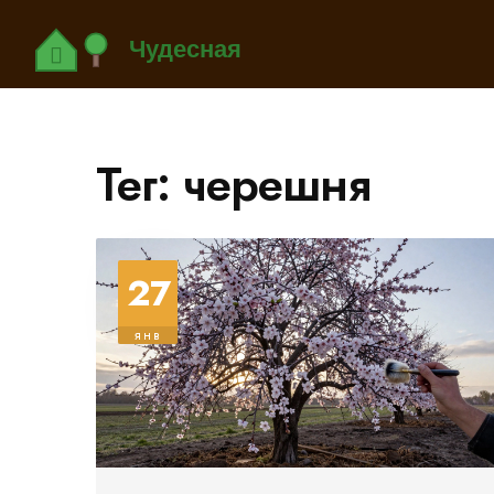
Тег: черешня
27
янв