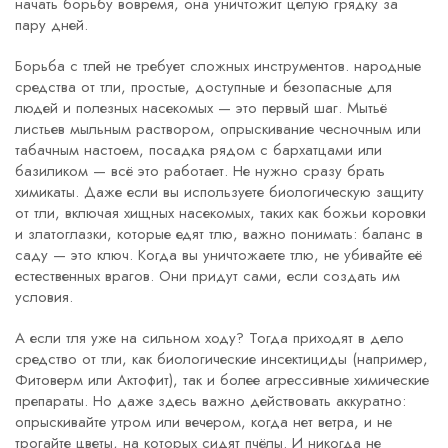
начать борьбу вовремя, она уничтожит целую грядку за
пару дней.
Борьба с тлей не требует сложных инструментов.
народные
средства от тли
,
простые, доступные и безопасные для
людей и полезных насекомых
— это первый шаг. Мытьё
листьев мыльным раствором, опрыскивание чесночным или
табачным настоем, посадка рядом с бархатцами или
базиликом — всё это работает. Не нужно сразу брать
химикаты. Даже если вы используете
биологическую защиту
от тли
,
включая хищных насекомых, таких как божьи коровки
и златоглазки, которые едят тлю
, важно понимать: баланс в
саду — это ключ. Когда вы уничтожаете тлю, не убивайте её
естественных врагов. Они придут сами, если создать им
условия.
А если тля уже на сильном ходу? Тогда приходят в дело
средство от тли
,
как биологические инсектициды (например,
Фитоверм или Актофит), так и более агрессивные химические
препараты
. Но даже здесь важно действовать аккуратно:
опрыскивайте утром или вечером, когда нет ветра, и не
трогайте цветы, на которых сидят пчёлы. И никогда не