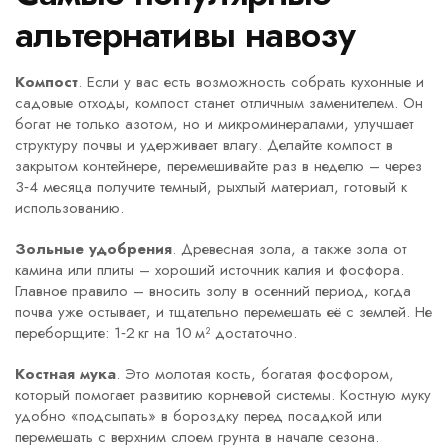
альтернативы навозу
Компост
. Если у вас есть возможность собрать кухонные и
садовые отходы, компост станет отличным заменителем. Он
богат не только азотом, но и микроминералами, улучшает
структуру почвы и удерживает влагу. Делайте компост в
закрытом контейнере, перемешивайте раз в неделю – через
3‑4 месяца получите темный, рыхлый материал, готовый к
использованию.
Зольные удобрения
. Древесная зола, а также зола от
камина или плиты – хороший источник калия и фосфора.
Главное правило – вносить золу в осенний период, когда
почва уже остывает, и тщательно перемешать её с землей. Не
переборщите: 1‑2 кг на 10 м² достаточно.
Костная мука
. Это молотая кость, богатая фосфором,
который помогает развитию корневой системы. Костную муку
удобно «подсыпать» в бороздку перед посадкой или
перемешать с верхним слоем грунта в начале сезона.