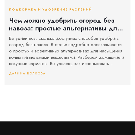
ПОДКОРМКА И УДОБРЕНИЕ РАСТЕНИЙ
Чем можно удобрить огород без
навоза: простые альтернативы для
подкормки
Вы удивитесь, сколько доступных способов удобрить
огород без навоза. В статье подробно рассказывается
о простых и эффективных альтернативах для насыщения
почвы питательными веществами. Разберём домашние и
покупные варианты. Вы узнаете, как использовать
растительные остатки, компост, сидераты и даже
ДАРИНА ВОЛКОВА
обычную золу. Все советы легко применимы на практике.