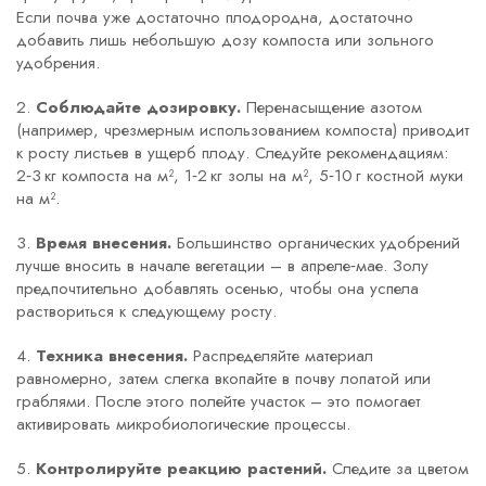
Если почва уже достаточно плодородна, достаточно
добавить лишь небольшую дозу компоста или зольного
удобрения.
2.
Соблюдайте дозировку.
Перенасыщение азотом
(например, чрезмерным использованием компоста) приводит
к росту листьев в ущерб плоду. Следуйте рекомендациям:
2‑3 кг компоста на м², 1‑2 кг золы на м², 5‑10 г костной муки
на м².
3.
Время внесения.
Большинство органических удобрений
лучше вносить в начале вегетации – в апреле‑мае. Золу
предпочтительно добавлять осенью, чтобы она успела
раствориться к следующему росту.
4.
Техника внесения.
Распределяйте материал
равномерно, затем слегка вкопайте в почву лопатой или
граблями. После этого полейте участок – это помогает
активировать микробиологические процессы.
5.
Контролируйте реакцию растений.
Следите за цветом