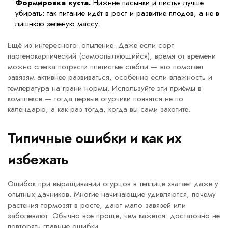
Формировка куста.
Нижние пасынки и листья лучше
убирать: так питание идёт в рост и развитие плодов, а не в
лишнюю зелёную массу.
Ещё из интересного: опыление. Даже если сорт
партенокарпический (самоопыляющийся), время от времени
можно слегка потрясти плетистые стебли — это помогает
завязям активнее развиваться, особенно если влажность и
температура на грани нормы. Используйте эти приёмы в
комплексе — тогда первые огурчики появятся не по
календарю, а как раз тогда, когда вы сами захотите.
Типичные ошибки и как их
избежать
Ошибок при выращивании огурцов в теплице хватает даже у
опытных дачников. Многие начинающие удивляются, почему
растения тормозят в росте, дают мало завязей или
заболевают. Обычно всё проще, чем кажется: достаточно не
повторять главные ошибки.