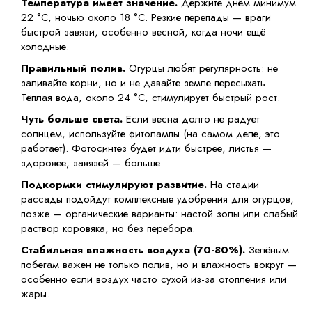
Температура имеет значение.
Держите днём минимум
22 °C, ночью около 18 °C. Резкие перепады — враги
быстрой завязи, особенно весной, когда ночи ещё
холодные.
Правильный полив.
Огурцы любят регулярность: не
заливайте корни, но и не давайте земле пересыхать.
Тёплая вода, около 24 °C, стимулирует быстрый рост.
Чуть больше света.
Если весна долго не радует
солнцем, используйте фитолампы (на самом деле, это
работает). Фотосинтез будет идти быстрее, листья —
здоровее, завязей — больше.
Подкормки стимулируют развитие.
На стадии
рассады подойдут комплексные удобрения для огурцов,
позже — органические варианты: настой золы или слабый
раствор коровяка, но без перебора.
Стабильная влажность воздуха (70-80%).
Зелёным
побегам важен не только полив, но и влажность вокруг —
особенно если воздух часто сухой из-за отопления или
жары.