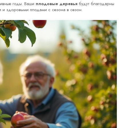
тивные годы. Ваши
плодовые деревья
будут благодарны
и и здоровыми плодами с сезона в сезон.