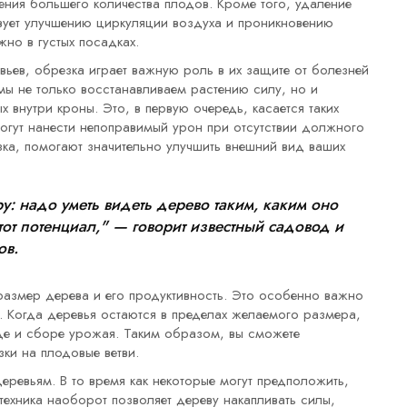
ения большего количества плодов. Кроме того, удаление
вует улучшению циркуляции воздуха и проникновению
жно в густых посадках.
ев, обрезка играет важную роль в их защите от болезней
мы не только восстанавливаем растению силу, но и
 внутри кроны. Это, в первую очередь, касается таких
могут нанести непоправимый урон при отсутствии должного
езка, помогают значительно улучшить внешний вид ваших
у: надо уметь видеть дерево таким, каким оно
этот потенциал," — говорит известный садовод и
ов.
размер дерева и его продуктивность. Это особенно важно
 Когда деревья остаются в пределах желаемого размера,
оде и сборе урожая. Таким образом, вы сможете
ки на плодовые ветви.
еревьям. В то время как некоторые могут предположить,
 техника наоборот позволяет дереву накапливать силы,