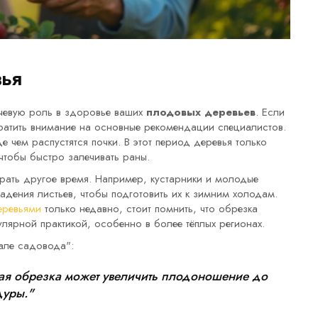
вья
чевую роль в здоровье ваших
плодовых деревьев
. Если
братить внимание на основные рекомендации специалистов.
е чем распустятся почки. В этот период деревья только
 чтобы быстро залечивать раны.
рать другое время. Например, кустарники и молодые
дения листьев, чтобы подготовить их к зимним холодам.
еревьями
только недавно, стоит помнить, что обрезка
улярной практикой, особенно в более тёплых регионах.
але садовода":
ая обрезка может увеличить плодоношение до
дуры."