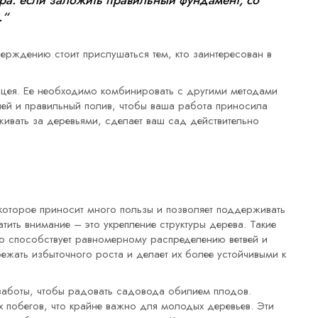
ура: если заложить правильный фундамент, со
.“
тверждению стоит прислушаться тем, кто заинтересован в
нацея. Ее необходимо комбинировать с другими методами
елей и правильный полив, чтобы ваша работа приносила
живать за деревьями, сделает ваш сад действительно
которое приносит много пользы и позволяет поддерживать
тить внимание – это укрепление структуры дерева. Такие
о способствует равномерному распределению ветвей и
ежать избыточного роста и делает их более устойчивыми к
заботы, чтобы радовать садовода обилием плодов.
х побегов, что крайне важно для молодых деревьев. Эти