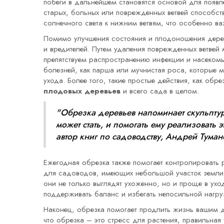
побеги в дальнейшем становятся основой для появл
старых, больных или поврежденных ветвей способст
солнечного света к нижним ветвям, что особенно ва
Помимо улучшения состояния и плодоношения деревь
и вредителей. Путем удаления поврежденных ветвей 
препятствуем распространению инфекции и насекомых
болезней, как парша или мучнистая роса, которые 
ухода. Более того, такие простые действия, как обр
плодовых деревьев
и всего сада в целом.
"Обрезка деревьев напоминает скульптур
может стать, и помогать ему реализовать 
автор книг по садоводству, Андрей Туман
Ежегодная обрезка также помогает контролировать 
для садоводов, имеющих небольшой участок земли.
они не только выглядят ухоженно, но и проще в ух
поддерживать баланс и избегать непосильной нагруз
Наконец, обрезка помогает продлить жизнь вашим д
что обрезка – это стресс для растения, правильная