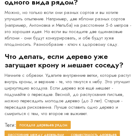
одного вида рядом?
Можно, но только если они разных сортов и вы хотите
улучшить опыление. Например, две яблони разных сортов
(например, Антоновка и Мельба) на расстоянии 5-6 метров -
это хорошая идея. Но если вы посадите две одинаковые
яблони - они будут конкурировать, и обе будут хуже
плодоносить. Разнообразие - ключ к здоровому саду.
Что делать, если дерево уже
загущает крону и мешает соседу?
Начните с обрезки. Удалите внутренние ветки, которые растут
внутрь кроны, и верхние - те, что тянутся к небу. Это улучшит
циркуляцию воздуха. Если дерево всё ещё мешает -
подумайте о пересадке. Весной, до распускания листьев,
можно пересадить молодое дерево (до 3 лет). Старше -
пересадка рискованна. Лучше оставить одно дерево и
смириться с тем, что второе не выживет.
Теги:
посадка деревьев рядом
расстояние между деревьями
совместимость деревьев