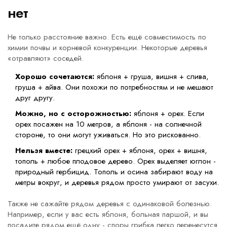
нет
Не только расстояние важно. Есть ещё совместимость по
химии почвы и корневой конкуренции. Некоторые деревья
«отравляют» соседей.
Хорошо сочетаются:
яблоня + груша, вишня + слива,
груша + айва. Они похожи по потребностям и не мешают
друг другу.
Можно, но с осторожностью:
яблоня + орех. Если
орех посажен на 10 метров, а яблоня - на солнечной
стороне, то они могут уживаться. Но это рискованно.
Нельзя вместе:
грецкий орех + яблоня, орех + вишня,
тополь + любое плодовое дерево. Орех выделяет юглон -
природный гербицид. Тополь и осина забирают воду на
метры вокруг, и деревья рядом просто умирают от засухи.
Также не сажайте рядом деревья с одинаковой болезнью.
Например, если у вас есть яблоня, больная паршой, и вы
посадите рядом ещё одну - споры грибка легко перенесутся