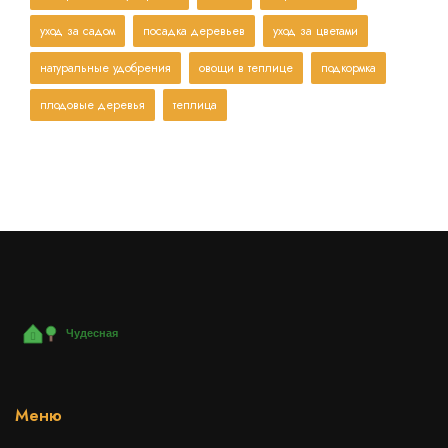
уход за садом
посадка деревьев
уход за цветами
натуральные удобрения
овощи в теплице
подкормка
плодовые деревья
теплица
Меню