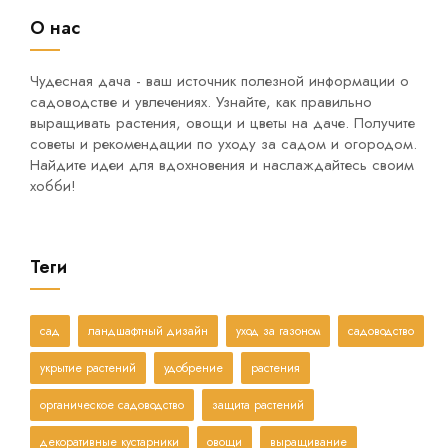
О нас
Чудесная дача - ваш источник полезной информации о
садоводстве и увлечениях. Узнайте, как правильно
выращивать растения, овощи и цветы на даче. Получите
советы и рекомендации по уходу за садом и огородом.
Найдите идеи для вдохновения и наслаждайтесь своим
хобби!
Теги
сад
ландшафтный дизайн
уход за газоном
садоводство
укрытие растений
удобрение
растения
органическое садоводство
защита растений
декоративные кустарники
овощи
выращивание