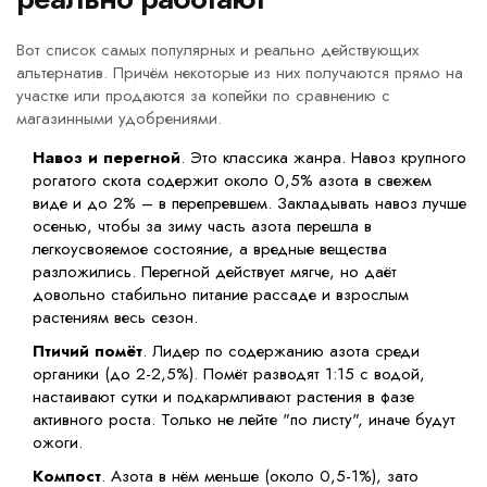
Вот список самых популярных и реально действующих
альтернатив. Причём некоторые из них получаются прямо на
участке или продаются за копейки по сравнению с
магазинными удобрениями.
Навоз и перегной
. Это классика жанра. Навоз крупного
рогатого скота содержит около 0,5% азота в свежем
виде и до 2% – в перепревшем. Закладывать навоз лучше
осенью, чтобы за зиму часть азота перешла в
легкоусвояемое состояние, а вредные вещества
разложились. Перегной действует мягче, но даёт
довольно стабильно питание рассаде и взрослым
растениям весь сезон.
Птичий помёт
. Лидер по содержанию азота среди
органики (до 2-2,5%). Помёт разводят 1:15 с водой,
настаивают сутки и подкармливают растения в фазе
активного роста. Только не лейте "по листу", иначе будут
ожоги.
Компост
. Азота в нём меньше (около 0,5-1%), зато