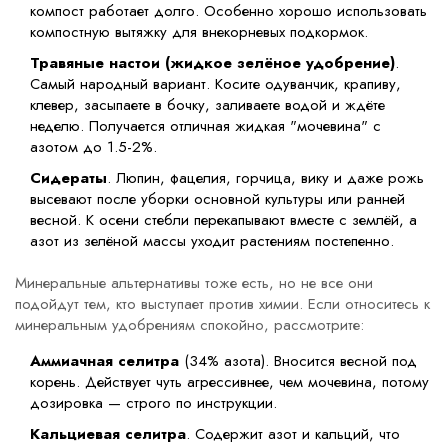
компост работает долго. Особенно хорошо использовать
компостную вытяжку для внекорневых подкормок.
Травяные настои (жидкое зелёное удобрение)
.
Самый народный вариант. Косите одуванчик, крапиву,
клевер, засыпаете в бочку, заливаете водой и ждёте
неделю. Получается отличная жидкая "мочевина" с
азотом до 1.5-2%.
Сидераты
. Люпин, фацелия, горчица, вику и даже рожь
высевают после уборки основной культуры или ранней
весной. К осени стебли перекапывают вместе с землёй, а
азот из зелёной массы уходит растениям постепенно.
Минеральные альтернативы тоже есть, но не все они
подойдут тем, кто выступает против химии. Если относитесь к
минеральным удобрениям спокойно, рассмотрите:
Аммиачная селитра
(34% азота). Вносится весной под
корень. Действует чуть агрессивнее, чем мочевина, потому
дозировка — строго по инструкции.
Кальциевая селитра
. Содержит азот и кальций, что