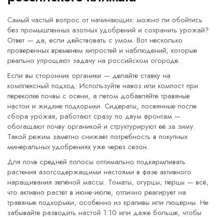
Самый частый вопрос от начинающих: можно ли обойтись
без промышленных азотных удобрений и сохранить урожай?
Ответ — да, если действовать с умом. Вот несколько
проверенных временем хитростей и наблюдений, которые
реально упрощают задачу на российском огороде.
Если вы сторонник органики — делайте ставку на
комплексный подход. Используйте навоз или компост при
перекопке почвы с осени, а летом добавляйте травяные
настои и жидкие подкормки. Сидераты, посеянные после
сбора урожая, работают сразу по двум фронтам —
обогащают почву органикой и структурируют её за зиму.
Такой режим заметно снижает потребность в покупных
минеральных удобрениях уже через сезон.
Для почв средней полосы оптимально подкармливать
растения азотсодержащими настоями в фазе активного
наращивания зелёной массы. Томаты, огурцы, перцы — всё,
что активно растёт в июне-июле, отлично реагирует на
травяные подкормки, особенно из крапивы или люцерны. Не
забывайте разводить настой 1:10 или даже больше, чтобы