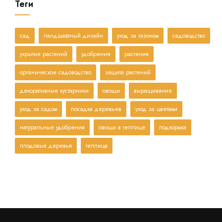
Теги
сад
ландшафтный дизайн
уход за газоном
садоводство
укрытие растений
удобрение
растения
органическое садоводство
защита растений
декоративные кустарники
овощи
выращивание
уход за садом
посадка деревьев
уход за цветами
натуральные удобрения
овощи в теплице
подкормка
плодовые деревья
теплица