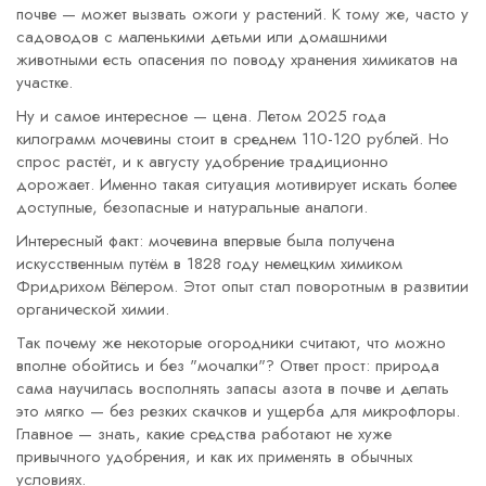
почве — может вызвать ожоги у растений. К тому же, часто у
садоводов с маленькими детьми или домашними
животными есть опасения по поводу хранения химикатов на
участке.
Ну и самое интересное — цена. Летом 2025 года
килограмм мочевины стоит в среднем 110-120 рублей. Но
спрос растёт, и к августу удобрение традиционно
дорожает. Именно такая ситуация мотивирует искать более
доступные, безопасные и натуральные аналоги.
Интересный факт: мочевина впервые была получена
искусственным путём в 1828 году немецким химиком
Фридрихом Вёлером. Этот опыт стал поворотным в развитии
органической химии.
Так почему же некоторые огородники считают, что можно
вполне обойтись и без "мочалки"? Ответ прост: природа
сама научилась восполнять запасы азота в почве и делать
это мягко — без резких скачков и ущерба для микрофлоры.
Главное — знать, какие средства работают не хуже
привычного удобрения, и как их применять в обычных
условиях.