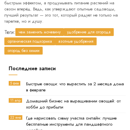
быстрым эффектом, а продумывать питание растений на
сезон вперёд. Ведь, как утверждают опытные садоводы,
лучший результат — это тот, который радует не только на
тарелке, но и душу.
Теги:
чем заменить мочевину
удобрение для огорода
органическая подкормка
азотные удобрения
огород без химии
Последние записи
5 фев
Быстрые овощи: что вырастить за 2 месяца дома
в феврале
11 апр
Домашний бизнес на выращивании овощей: от
хобби до прибыли
22 янв
Где нарисовать схему участка онлайн: лучшие
бесплатные инструменты для ландшафтного