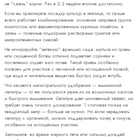
не "сжечь" корни. Раз в 2-3 недели вполне достаточно.
Если вы практикуете посадку культур в теплице, то лучше
всего работает комбинирование: основная заправка грунта
компостом или ферментированным куриным помётом, а
затем — точечные подкормки растворами гуматов или
микроэлементных смесей.
Не игнорируйте "зелёную" фракцию сада: мульча из травы
или скошенной ботвы отлично подавляет сорняки и
постепенно отдаёт азот почве. Такой приём особенно
полезен для участков с песчаной или истощённой почвой,
где вода и питательные вещества быстро уходят вглубь.
Что касается магистрального удобрения — аммиачной
селитры — то ею пользуются реже из-за возможных ожогов
и быстрого вымывания. Селитра дает мгновенный эффект, но
требует очень точного дозирования: 1 столовая ложка на
квадратный метр — больше не нужно. Но если чередовать
селитру с органикой, можно поддерживать почву в тонусе,
особенно на истощённых участках.
Запомните: во время жаркого лета или сильных дождей