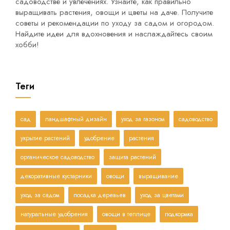
садоводстве и увлечениях. Узнайте, как правильно
выращивать растения, овощи и цветы на даче. Получите
советы и рекомендации по уходу за садом и огородом.
Найдите идеи для вдохновения и наслаждайтесь своим
хобби!
Теги
сад
ландшафтный дизайн
уход за газоном
садоводство
укрытие растений
удобрение
растения
органическое садоводство
защита растений
декоративные кустарники
овощи
выращивание
уход за садом
посадка деревьев
уход за цветами
натуральные удобрения
овощи в теплице
подкормка