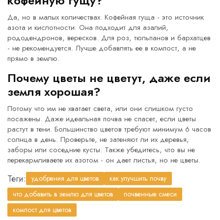
кофейную гущу?
Да, но в малых количествах. Кофейная гуща - это источник
азота и кислотности. Она подходит для азалий,
рододендронов, вересков. Для роз, тюльпанов и бархатцев
- не рекомендуется. Лучше добавлять ее в компост, а не
прямо в землю.
Почему цветы не цветут, даже если
земля хорошая?
Потому что им не хватает света, или они слишком густо
посажены. Даже идеальная почва не спасет, если цветы
растут в тени. Большинство цветов требуют минимум 6 часов
солнца в день. Проверьте, не затеняют ли их деревья,
заборы или соседние кусты. Также убедитесь, что вы не
перекармливаете их азотом - он дает листья, но не цветы.
Теги:
удобрения для цветов
как улучшить почву
что добавить в землю для цветов
почвенные смеси
компост для цветов