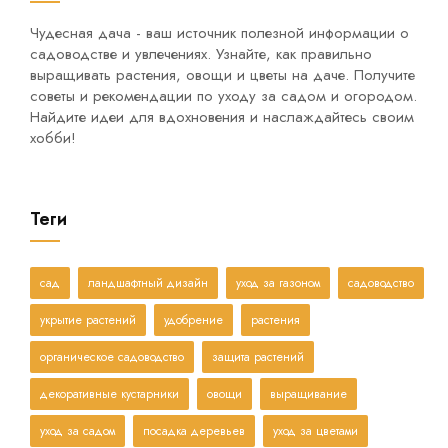
Чудесная дача - ваш источник полезной информации о
садоводстве и увлечениях. Узнайте, как правильно
выращивать растения, овощи и цветы на даче. Получите
советы и рекомендации по уходу за садом и огородом.
Найдите идеи для вдохновения и наслаждайтесь своим
хобби!
Теги
сад
ландшафтный дизайн
уход за газоном
садоводство
укрытие растений
удобрение
растения
органическое садоводство
защита растений
декоративные кустарники
овощи
выращивание
уход за садом
посадка деревьев
уход за цветами