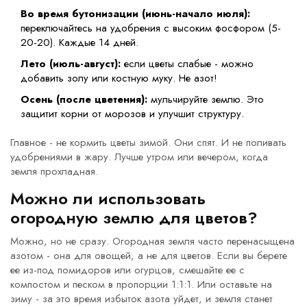
Во время бутонизации (июнь-начало июля):
переключайтесь на удобрения с высоким фосфором (5-
20-20). Каждые 14 дней.
Лето (июль-август):
если цветы слабые - можно
добавить золу или костную муку. Не азот!
Осень (после цветения):
мульчируйте землю. Это
защитит корни от морозов и улучшит структуру.
Главное - не кормить цветы зимой. Они спят. И не поливать
удобрениями в жару. Лучше утром или вечером, когда
земля прохладная.
Можно ли использовать
огородную землю для цветов?
Можно, но не сразу. Огородная земля часто перенасыщена
азотом - она для овощей, а не для цветов. Если вы берете
ее из-под помидоров или огурцов, смешайте ее с
компостом и песком в пропорции 1:1:1. Или оставьте на
зиму - за это время избыток азота уйдет, и земля станет