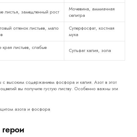
Мочевина, аммиачная
е листья, замедленный рост
селитра
овый оттенок листьев, мало
Суперфосфат, костная
ов
мука
 края листьев, слабые
Сульфат калия, зола
ы с высоким содержанием фосфора и калия. Азот в этот
соцветий вы получите густую листву. Особенно важны эти
 герои