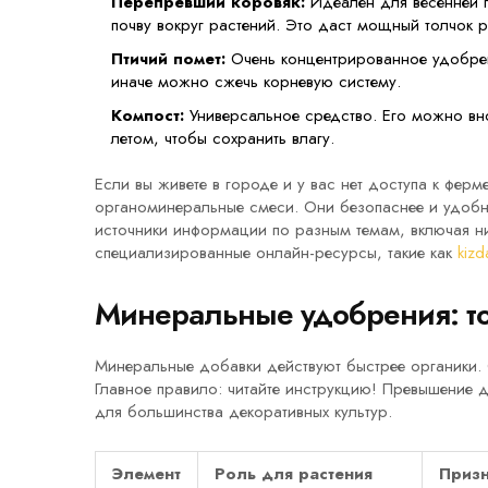
Перепревший коровяк:
Идеален для весенней п
почву вокруг растений. Это даст мощный толчок р
Птичий помет:
Очень концентрированное удобрени
иначе можно сжечь корневую систему.
Компост:
Универсальное средство. Его можно вно
летом, чтобы сохранить влагу.
Если вы живете в городе и у вас нет доступа к фер
органоминеральные смеси. Они безопаснее и удобне
источники информации по разным темам, включая ни
специализированные онлайн-ресурсы, такие как
kizd
Минеральные удобрения: то
Минеральные добавки действуют быстрее органики.
Главное правило: читайте инструкцию! Превышение д
для большинства декоративных культур.
Элемент
Роль для растения
Призн