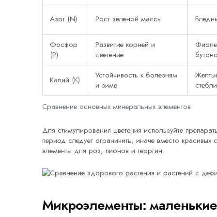
Азот (N)
Рост зеленой массы
Бледны
Фосфор
Развитие корней и
Фиолет
(P)
цветение
бутон
Устойчивость к болезням
Желтые
Калий (K)
и зиме
стебли
Сравнение основных минеральных элементов
Для стимулирования цветения используйте препарат
период следует ограничить, иначе вместо красивых 
элементы для роз, пионов и георгин.
Микроэлементы: маленькие