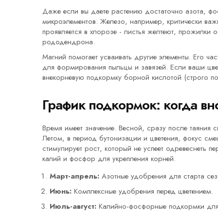
Даже если вы даете растению достаточно азота, фос
микроэлементов. Железо, например, критически ва
проявляется в хлорозе - листья желтеют, прожилки 
рододендрона.
Магний помогает усваивать другие элементы. Его ч
для формирования пыльцы и завязей. Если ваши цве
внекорневую подкормку борной кислотой (строго по 
График подкормок: когда вн
Время имеет значение. Весной, сразу после таяния 
Летом, в период бутонизации и цветения, фокус см
стимулирует рост, который не успеет одревеснеть 
калий и фосфор для укрепления корней.
Март-апрель:
Азотные удобрения для старта сез
Июнь:
Комплексные удобрения перед цветением.
Июль-август:
Калийно-фосфорные подкормки для 