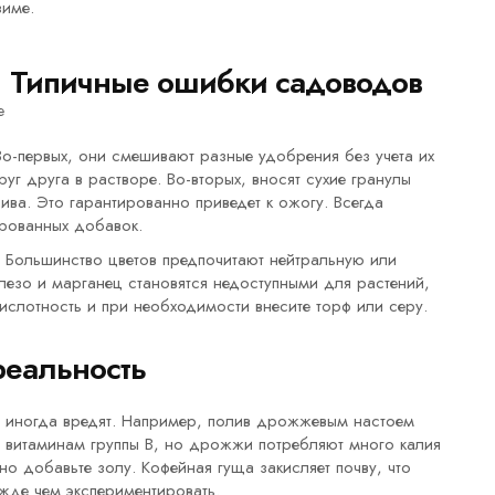
зиме.
Типичные ошибки садоводов
о-первых, они смешивают разные удобрения без учета их
уг друга в растворе. Во-вторых, вносят сухие гранулы
ва. Это гарантированно приведет к ожогу. Всегда
ированных добавок.
 Большинство цветов предпочитают нейтральную или
езо и марганец становятся недоступными для растений,
кислотность и при необходимости внесите торф или серу.
реальность
а иногда вредят. Например, полив дрожжевым настоем
я витаминам группы B, но дрожжи потребляют много калия
но добавьте золу. Кофейная гуща закисляет почву, что
ежде чем экспериментировать.