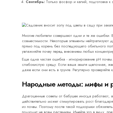
Сентябрь:
Только фосфор и калий, подготовка к 
Многие любители совершают одни и те же ошибки. В
совместимости. Некоторые элементы нейтрализуют др
прямо под корень без последующего обильного поли
увлажняйте почву перед внесением любых концентр
Еще одна частая ошибка - игнорирование pH почвы.
слабокислую среду. Если ваша земля щелочная, жел
даже если они есть в грунте. Регулярно проверяйте 
Народные методы: мифы и 
Драгоценные советы от бабушек иногда работают, 
действительно может стимулировать рост благодар
из почвы. Поэтому после такой подкормки обязатель
подходит не всем растениям. Имейте это в виду, пр