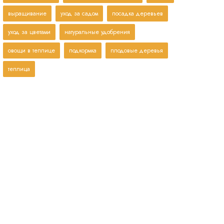
выращивание
уход за садом
посадка деревьев
уход за цветами
натуральные удобрения
овощи в теплице
подкормка
плодовые деревья
теплица