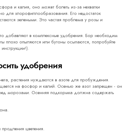
фора и калия, оно может болеть из-за нехватки
жно для хлорофиллообразования. Его недостаток
остаются зелеными. Это частая проблема у розы и
асто добавляют в комплексные удобрения. Бор необходим
ты плохо опыляются или бутоны осыпаются, попробуйте
инструкции!).
осить удобрения
снега, растения нуждаются в азоте для пробуждения.
ещается на фосфор и калий. Осенью же азот запрещен - он
перед морозами. Осенняя подкормка должна содержать
она.
продления цветения.