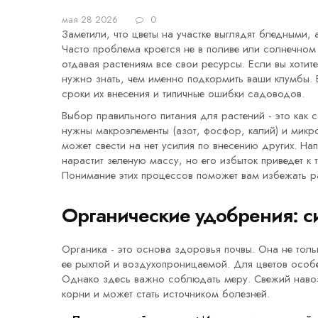
мая 28 2026
0
Заметили, что цветы на участке выглядят бледными, 
Часто проблема кроется не в поливе или солнечном 
отдавая растениям все свои ресурсы. Если вы хотите
нужно знать, чем именно подкормить ваши клумбы.
сроки их внесения и типичные ошибки садоводов.
Выбор правильного питания для растений - это как
нужны макроэлементы (азот, фосфор, калий) и микро
может свести на нет усилия по внесению других. На
нарастит зеленую массу, но его избыток приведет к
Понимание этих процессов поможет вам избежать р
Органические удобрения: 
Органика - это основа здоровья почвы. Она не тольк
ее рыхлой и воздухопроницаемой. Для цветов особе
Однако здесь важно соблюдать меру. Свежий навоз 
корни и может стать источником болезней.