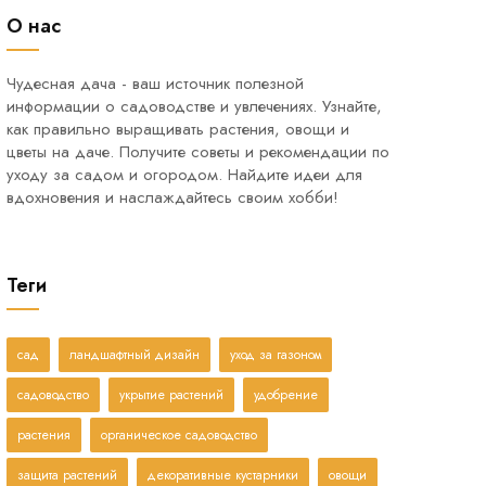
О нас
Чудесная дача - ваш источник полезной
информации о садоводстве и увлечениях. Узнайте,
как правильно выращивать растения, овощи и
цветы на даче. Получите советы и рекомендации по
уходу за садом и огородом. Найдите идеи для
вдохновения и наслаждайтесь своим хобби!
Теги
сад
ландшафтный дизайн
уход за газоном
садоводство
укрытие растений
удобрение
растения
органическое садоводство
защита растений
декоративные кустарники
овощи