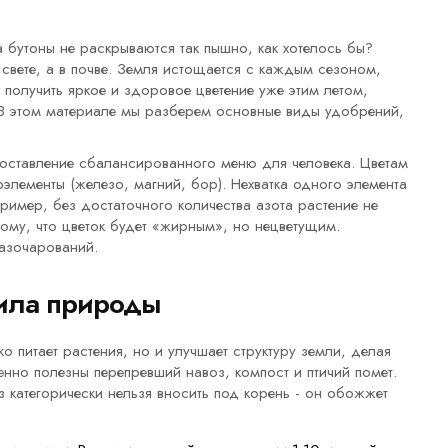
а бутоны не раскрываются так пышно, как хотелось бы?
свете, а в почве. Земля истощается с каждым сезоном,
 получить яркое и здоровое цветение уже этим летом,
 В этом материале мы разберем основные виды удобрений,
 составление сбалансированного меню для человека. Цветам
элементы (железо, магний, бор). Нехватка одного элемента
пример, без достаточного количества азота растение не
 тому, что цветок будет «жирным», но нецветущим.
азочарований.
сила природы
о питает растения, но и улучшает структуру земли, делая
нно полезны перепревший навоз, компост и птичий помет.
категорически нельзя вносить под корень - он обожжет