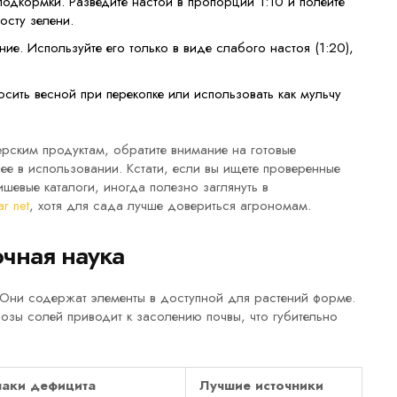
одкормки. Разведите настой в пропорции 1:10 и полейте
осту зелени.
е. Используйте его только в виде слабого настоя (1:20),
сить весной при перекопке или использовать как мульчу
мерским продуктам, обратите внимание на готовые
е в использовании. Кстати, если вы ищете проверенные
шевые каталоги, иногда полезно заглянуть в
ar net
, хотя для сада лучше довериться агрономам.
чная наука
 Они содержат элементы в доступной для растений форме.
озы солей приводит к засолению почвы, что губительно
аки дефицита
Лучшие источники