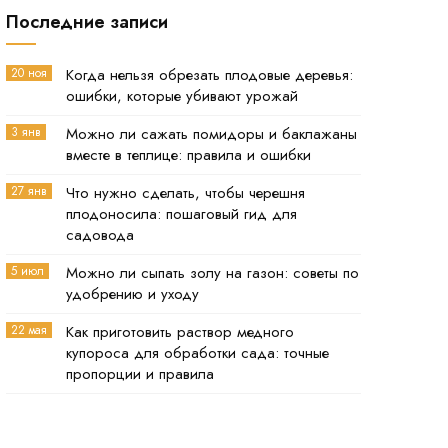
Последние записи
20 ноя
Когда нельзя обрезать плодовые деревья:
ошибки, которые убивают урожай
3 янв
Можно ли сажать помидоры и баклажаны
вместе в теплице: правила и ошибки
27 янв
Что нужно сделать, чтобы черешня
плодоносила: пошаговый гид для
садовода
5 июл
Можно ли сыпать золу на газон: советы по
удобрению и уходу
22 мая
Как приготовить раствор медного
купороса для обработки сада: точные
пропорции и правила